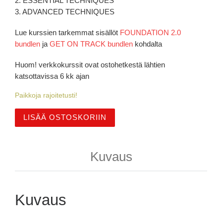
2. ESSENTIAL TECHNIQUES
3. ADVANCED TECHNIQUES
Lue kurssien tarkemmat sisällöt
FOUNDATION 2.0
bundlen
ja
GET ON TRACK bundlen
kohdalta
Huom! verkkokurssit ovat ostohetkestä lähtien
katsottavissa 6 kk ajan
Paikkoja rajoitetusti!
K/VR verkkokurssikokonaisuus: GRIP IT AND RIP IT m
LISÄÄ OSTOSKORIIN
Kuvaus
Kuvaus