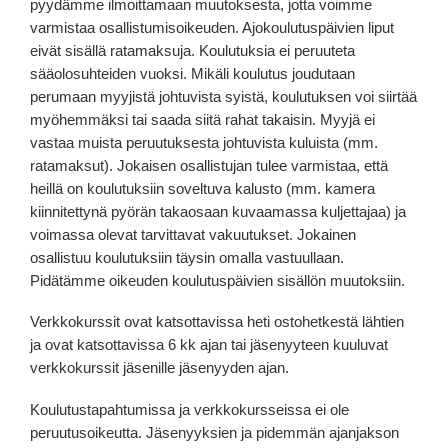
pyydämme ilmoittamaan muutoksesta, jotta voimme
varmistaa osallistumisoikeuden. Ajokoulutuspäivien liput
eivät sisällä ratamaksuja. Koulutuksia ei peruuteta
sääolosuhteiden vuoksi. Mikäli koulutus joudutaan
perumaan myyjistä johtuvista syistä, koulutuksen voi siirtää
myöhemmäksi tai saada siitä rahat takaisin. Myyjä ei
vastaa muista peruutuksesta johtuvista kuluista (mm.
ratamaksut). Jokaisen osallistujan tulee varmistaa, että
heillä on koulutuksiin soveltuva kalusto (mm. kamera
kiinnitettynä pyörän takaosaan kuvaamassa kuljettajaa) ja
voimassa olevat tarvittavat vakuutukset. Jokainen
osallistuu koulutuksiin täysin omalla vastuullaan.
Pidätämme oikeuden koulutuspäivien sisällön muutoksiin.
Verkkokurssit ovat katsottavissa heti ostohetkestä lähtien
ja ovat katsottavissa 6 kk ajan tai jäsenyyteen kuuluvat
verkkokurssit jäsenille jäsenyyden ajan.
Koulutustapahtumissa ja verkkokursseissa ei ole
peruutusoikeutta. Jäsenyyksien ja pidemmän ajanjakson