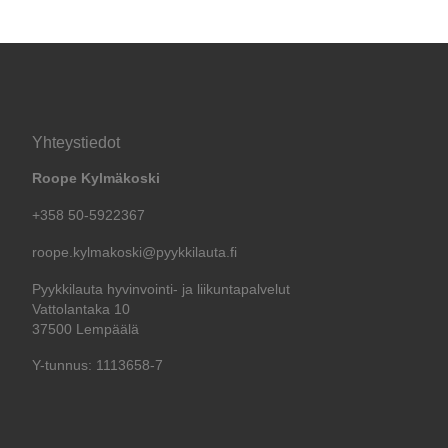
Yhteystiedot
Roope Kylmäkoski
+358 50-5922367
roope.kylmakoski@pyykkilauta.fi
Pyykkilauta hyvinvointi- ja liikuntapalvelut
Vattolantaka 10
37500 Lempäälä
Y-tunnus: 1113658-7