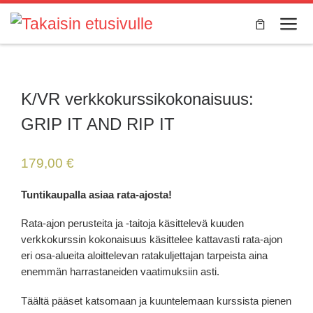
Skip to content
Valik
K/VR verkkokurssikokonaisuus:
GRIP IT AND RIP IT
179,00
€
Tuntikaupalla asiaa rata-ajosta!
Rata-ajon perusteita ja -taitoja käsittelevä kuuden
verkkokurssin kokonaisuus käsittelee kattavasti rata-ajon
eri osa-alueita aloittelevan ratakuljettajan tarpeista aina
enemmän harrastaneiden vaatimuksiin asti.
Täältä pääset katsomaan ja kuuntelemaan kurssista pienen