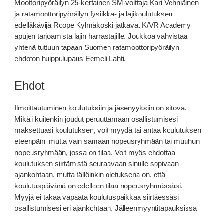
Moottoripyöräilyn 25-kertainen SM-voittaja Kari Vehniäinen
ja ratamoottoripyöräilyn fysiikka- ja lajikoulutuksen
edelläkävijä Roope Kylmäkoski jatkavat K/VR Academy
apujen tarjoamista lajin harrastajille. Joukkoa vahvistaa
yhtenä tuttuun tapaan Suomen ratamoottoripyöräilyn
ehdoton huippulupaus Eemeli Lahti.
Ehdot
Ilmoittautuminen koulutuksiin ja jäsenyyksiin on sitova.
Mikäli kuitenkin joudut peruuttamaan osallistumisesi
maksettuasi koulutuksen, voit myydä tai antaa koulutuksen
eteenpäin, mutta vain samaan nopeusryhmään tai muuhun
nopeusryhmään, jossa on tilaa. Voit myös ehdottaa
koulutuksen siirtämistä seuraavaan sinulle sopivaan
ajankohtaan, mutta tällöinkin oletuksena on, että
koulutuspäivänä on edelleen tilaa nopeusryhmässäsi.
Myyjä ei takaa vapaata koulutuspaikkaa siirtäessäsi
osallistumisesi eri ajankohtaan. Jälleenmyyntitapauksissa