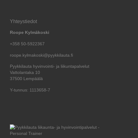
Yhteystiedot
Roope Kylmäkoski
+358 50-5922367
roope.kylmakoski@pyykkilauta.fi
Pyykkilauta hyvinvointi- ja liikuntapalvelut
Vattolantaka 10
37500 Lempäälä
Y-tunnus: 1113658-7