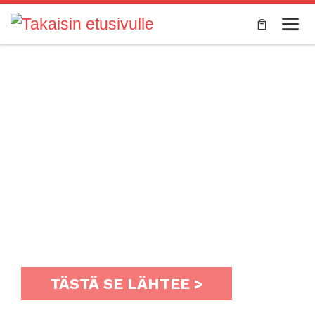
Skip to content
Valik
Haluatko tehdä pysyvän
ja itsellesi
merkityksellisen
muutoksen?
Vai haluatko kehittyä huipuksi siinä missä olet jo
hyvä?
TÄSTÄ SE LÄHTEE >