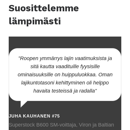
Suosittelemme
lämpimästi
”Roopen ymmärrys lajin vaatimuksista ja
sitä kautta vaadituille fyysisille
ominaisuuksille on huippuluokkaa. Oman
lajikuntotasoni kehittyminen oli helppo
havaita testeissä ja radalla”
JUHA KAUHANEN #75
Superstock B600 SM-voittaja, Viron ja Baltian