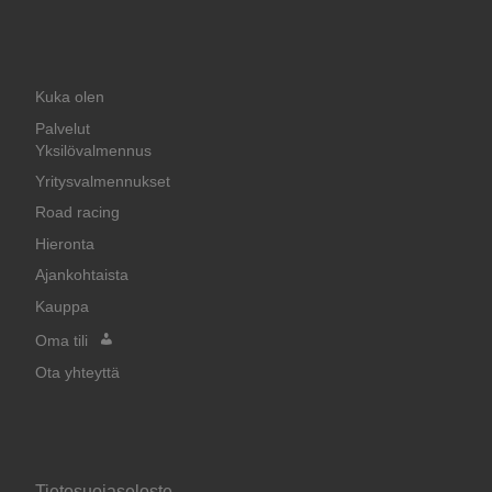
Kuka olen
Palvelut
Yksilövalmennus
Yritysvalmennukset
Road racing
Hieronta
Ajankohtaista
Kauppa
Oma tili
Ota yhteyttä
Tietosuojaseloste