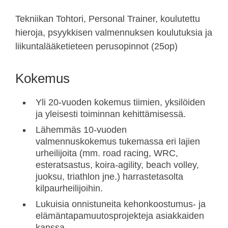
Tekniikan Tohtori, Personal Trainer, koulutettu
hieroja, psyykkisen valmennuksen koulutuksia ja
liikuntalääketieteen perusopinnot (25op)
Kokemus
Yli 20-vuoden kokemus tiimien, yksilöiden
ja yleisesti toiminnan kehittämisessä.
Lähemmäs 10-vuoden
valmennuskokemus tukemassa eri lajien
urheilijoita (mm. road racing, WRC,
esteratsastus, koira-agility, beach volley,
juoksu, triathlon jne.) harrastetasolta
kilpaurheilijoihin.
Lukuisia onnistuneita kehonkoostumus- ja
elämäntapamuutosprojekteja asiakkaiden
kanssa.