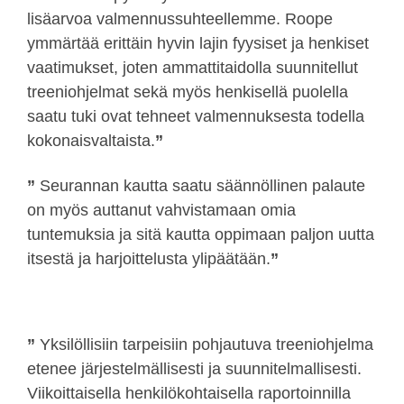
lisäarvoa valmennussuhteellemme. Roope
ymmärtää erittäin hyvin lajin fyysiset ja henkiset
vaatimukset, joten ammattitaidolla suunnitellut
treeniohjelmat sekä myös henkisellä puolella
saatu tuki ovat tehneet valmennuksesta todella
kokonaisvaltaista.
”
”
Seurannan kautta saatu säännöllinen palaute
on myös auttanut vahvistamaan omia
tuntemuksia ja sitä kautta oppimaan paljon uutta
itsestä ja harjoittelusta ylipäätään.
”
”
Yksilöllisiin tarpeisiin pohjautuva treeniohjelma
etenee järjestelmällisesti ja suunnitelmallisesti.
Viikoittaisella henkilökohtaisella raportoinnilla