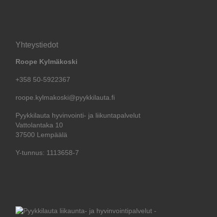
Yhteystiedot
Roope Kylmäkoski
+358 50-5922367
roope.kylmakoski@pyykkilauta.fi
Pyykkilauta hyvinvointi- ja liikuntapalvelut
Vattolantaka 10
37500 Lempäälä
Y-tunnus: 1113658-7