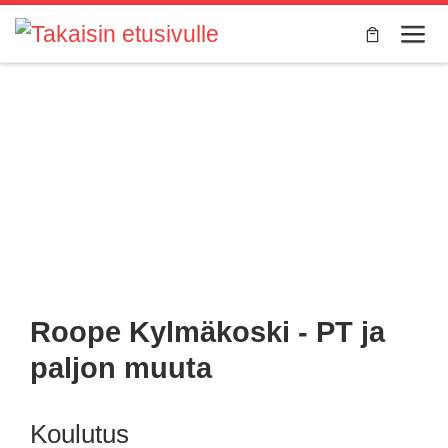
Skip to content
Valik
Henkilökohtainen
valmentajasi
Roope Kylmäkoski - PT ja
paljon muuta
Koulutus