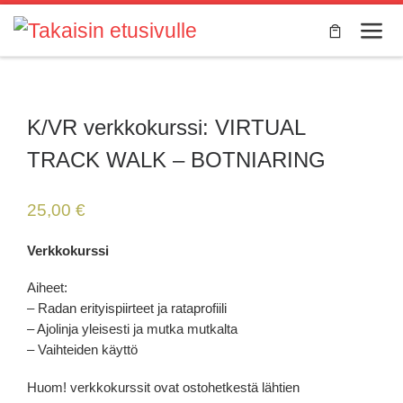
Skip to content
Valik
K/VR verkkokurssi: VIRTUAL
TRACK WALK – BOTNIARING
25,00
€
Verkkokurssi
Aiheet:
– Radan erityispiirteet ja rataprofiili
– Ajolinja yleisesti ja mutka mutkalta
– Vaihteiden käyttö
Huom! verkkokurssit ovat ostohetkestä lähtien