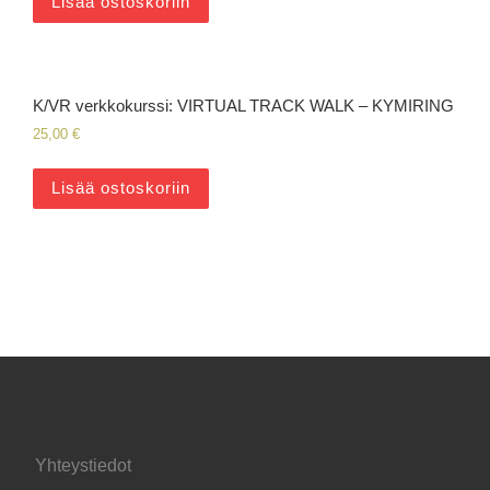
Lisää ostoskoriin
K/VR verkkokurssi: VIRTUAL TRACK WALK – KYMIRING
25,00
€
Lisää ostoskoriin
Yhteystiedot