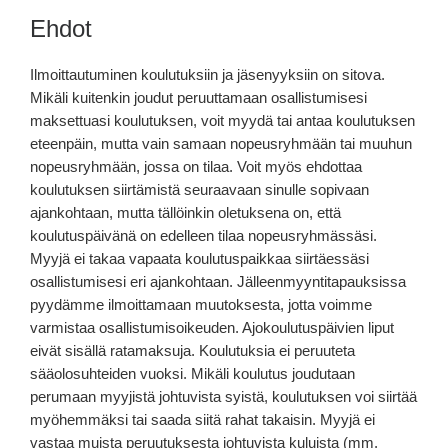
Ehdot
Ilmoittautuminen koulutuksiin ja jäsenyyksiin on sitova.
Mikäli kuitenkin joudut peruuttamaan osallistumisesi
maksettuasi koulutuksen, voit myydä tai antaa koulutuksen
eteenpäin, mutta vain samaan nopeusryhmään tai muuhun
nopeusryhmään, jossa on tilaa. Voit myös ehdottaa
koulutuksen siirtämistä seuraavaan sinulle sopivaan
ajankohtaan, mutta tällöinkin oletuksena on, että
koulutuspäivänä on edelleen tilaa nopeusryhmässäsi.
Myyjä ei takaa vapaata koulutuspaikkaa siirtäessäsi
osallistumisesi eri ajankohtaan. Jälleenmyyntitapauksissa
pyydämme ilmoittamaan muutoksesta, jotta voimme
varmistaa osallistumisoikeuden. Ajokoulutuspäivien liput
eivät sisällä ratamaksuja. Koulutuksia ei peruuteta
sääolosuhteiden vuoksi. Mikäli koulutus joudutaan
perumaan myyjistä johtuvista syistä, koulutuksen voi siirtää
myöhemmäksi tai saada siitä rahat takaisin. Myyjä ei
vastaa muista peruutuksesta johtuvista kuluista (mm.