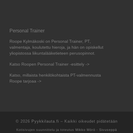
Personal Trainer
Roope Kylmäkoski on Personal Trainer, PT,
valmentaja, koulutettu hieroja, ja hän on opiskellut
yliopistossa liikuntalääketieteen perusopinnot.
Katso Roopen Personal Trainer -esittely ->
Katso, millaista henkilökohtaista PT-valmennusta
Roope tarjoaa ->
© 2026
Pyykkilauta.fi
–
Kaikki oikeudet pidätetään
Kotisivujen suunnittelu ja toteutus
Mikko Mörö - Sivuseppä