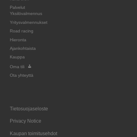
Palvelut
Yksilövalmennus
Yritysvalmennukset
Road racing
Hieronta
Ajankohtaista
Kauppa
Oma tili
Ota yhteyttä
Tietosuojaseloste
Privacy Notice
Kaupan toimitusehdot