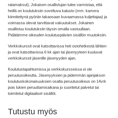
ratamaksut). Jokaisen osallistujan tulee varmistaa, että
heillä on koulutuksiin soveltuva kalusto (mm. kamera
kiinnitettynä pyörän takaosaan kuvaamassa kuljettajaa) ja
voimassa olevat tarvittavat vakuutukset. Jokainen
osallistuu koulutuksiin täysin omalla vastuullaan.
Pidätämme oikeuden koulutuspäivien sisällön muutoksiin.
Verkkokurssit ovat katsottavissa heti ostohetkestä lähtien
ja ovat katsottavissa 6 kk ajan tai jäsenyyteen kuuluvat
verkkokurssit jäsenille jäsenyyden ajan.
Koulutustapahtumissa ja verkkokursseissa ei ole
peruutusoikeutta. Jäsenyyksien ja pidemmän ajanjakson
koulutuskokonaisuuksien osalta peruutusoikeus on 14vrk
pois lukien peruuttamisaikana jo suoritetut palvelut tai
toimitetut digitaaliset sisällöt.
Tutustu myös