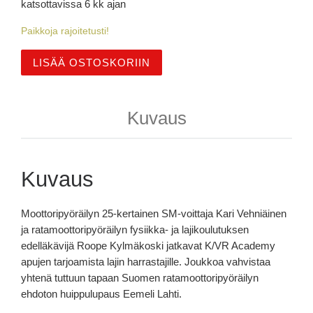
katsottavissa 6 kk ajan
Paikkoja rajoitetusti!
K/VR verkkokurssi: VIRTUAL TRACK WALK - BOTNIAR
LISÄÄ OSTOSKORIIN
Kuvaus
Kuvaus
Moottoripyöräilyn 25-kertainen SM-voittaja Kari Vehniäinen
ja ratamoottoripyöräilyn fysiikka- ja lajikoulutuksen
edelläkävijä Roope Kylmäkoski jatkavat K/VR Academy
apujen tarjoamista lajin harrastajille. Joukkoa vahvistaa
yhtenä tuttuun tapaan Suomen ratamoottoripyöräilyn
ehdoton huippulupaus Eemeli Lahti.