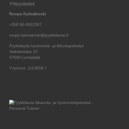
Yhteystiedot
Roope Kylmäkoski
+358 50-5922367
roope.kylmakoski@pyykkilauta.fi
Pyykkilauta hyvinvointi- ja liikuntapalvelut
Vattolantaka 10
37500 Lempäälä
Y-tunnus: 1113658-7