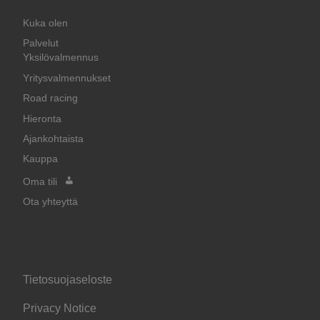
Kuka olen
Palvelut
Yksilövalmennus
Yritysvalmennukset
Road racing
Hieronta
Ajankohtaista
Kauppa
Oma tili
Ota yhteyttä
Tietosuojaseloste
Privacy Notice