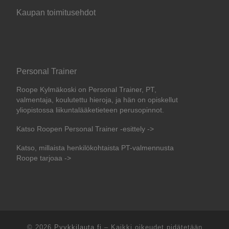
Kaupan toimitusehdot
Personal Trainer
Roope Kylmäkoski on Personal Trainer, PT,
valmentaja, koulutettu hieroja, ja hän on opiskellut
yliopistossa liikuntalääketieteen perusopinnot.
Katso Roopen Personal Trainer -esittely ->
Katso, millaista henkilökohtaista PT-valmennusta
Roope tarjoaa ->
© 2026
Pyykkilauta.fi
–
Kaikki oikeudet pidätetään