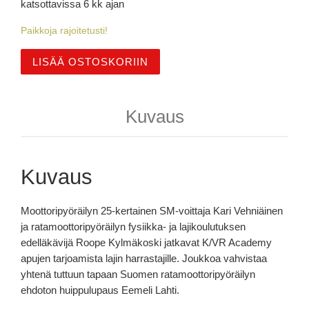
katsottavissa 6 kk ajan
Paikkoja rajoitetusti!
K/VR verkkokurssi: VIRTUAL TRACK WALK - KEMORA 
LISÄÄ OSTOSKORIIN
Kuvaus
Kuvaus
Moottoripyöräilyn 25-kertainen SM-voittaja Kari Vehniäinen
ja ratamoottoripyöräilyn fysiikka- ja lajikoulutuksen
edelläkävijä Roope Kylmäkoski jatkavat K/VR Academy
apujen tarjoamista lajin harrastajille. Joukkoa vahvistaa
yhtenä tuttuun tapaan Suomen ratamoottoripyöräilyn
ehdoton huippulupaus Eemeli Lahti.