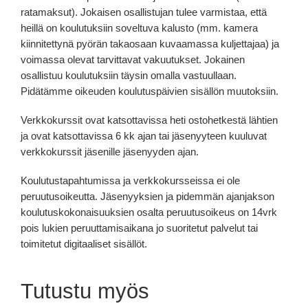
ratamaksut). Jokaisen osallistujan tulee varmistaa, että
heillä on koulutuksiin soveltuva kalusto (mm. kamera
kiinnitettynä pyörän takaosaan kuvaamassa kuljettajaa) ja
voimassa olevat tarvittavat vakuutukset. Jokainen
osallistuu koulutuksiin täysin omalla vastuullaan.
Pidätämme oikeuden koulutuspäivien sisällön muutoksiin.
Verkkokurssit ovat katsottavissa heti ostohetkestä lähtien
ja ovat katsottavissa 6 kk ajan tai jäsenyyteen kuuluvat
verkkokurssit jäsenille jäsenyyden ajan.
Koulutustapahtumissa ja verkkokursseissa ei ole
peruutusoikeutta. Jäsenyyksien ja pidemmän ajanjakson
koulutuskokonaisuuksien osalta peruutusoikeus on 14vrk
pois lukien peruuttamisaikana jo suoritetut palvelut tai
toimitetut digitaaliset sisällöt.
Tutustu myös