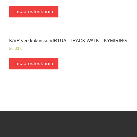
Lisää ostoskoriin
K/VR verkkokurssi: VIRTUAL TRACK WALK – KYMIRING
25,00
€
Lisää ostoskoriin