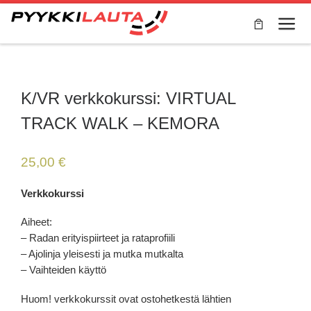
Skip to content
Valik
K/VR verkkokurssi: VIRTUAL
TRACK WALK – KEMORA
25,00
€
Verkkokurssi
Aiheet:
– Radan erityispiirteet ja rataprofiili
– Ajolinja yleisesti ja mutka mutkalta
– Vaihteiden käyttö
Huom! verkkokurssit ovat ostohetkestä lähtien