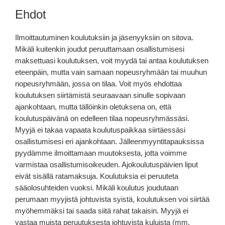
Ehdot
Ilmoittautuminen koulutuksiin ja jäsenyyksiin on sitova.
Mikäli kuitenkin joudut peruuttamaan osallistumisesi
maksettuasi koulutuksen, voit myydä tai antaa koulutuksen
eteenpäin, mutta vain samaan nopeusryhmään tai muuhun
nopeusryhmään, jossa on tilaa. Voit myös ehdottaa
koulutuksen siirtämistä seuraavaan sinulle sopivaan
ajankohtaan, mutta tällöinkin oletuksena on, että
koulutuspäivänä on edelleen tilaa nopeusryhmässäsi.
Myyjä ei takaa vapaata koulutuspaikkaa siirtäessäsi
osallistumisesi eri ajankohtaan. Jälleenmyyntitapauksissa
pyydämme ilmoittamaan muutoksesta, jotta voimme
varmistaa osallistumisoikeuden. Ajokoulutuspäivien liput
eivät sisällä ratamaksuja. Koulutuksia ei peruuteta
sääolosuhteiden vuoksi. Mikäli koulutus joudutaan
perumaan myyjistä johtuvista syistä, koulutuksen voi siirtää
myöhemmäksi tai saada siitä rahat takaisin. Myyjä ei
vastaa muista peruutuksesta johtuvista kuluista (mm.