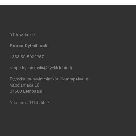
Yhteystiedot
Roope Kylmäkoski
+358 50-5922367
roope.kylmakoski@pyykkilauta.fi
Pyykkilauta hyvinvointi- ja liikuntapalvelut
Vattolantaka 10
37500 Lempäälä
Y-tunnus: 1113658-7