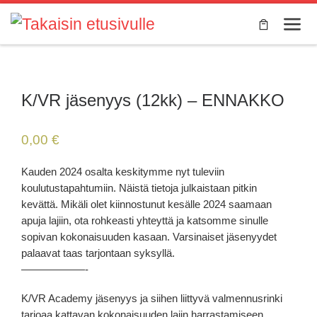
Skip to content
Valik
K/VR jäsenyys (12kk) – ENNAKKO
0,00
€
Kauden 2024 osalta keskitymme nyt tuleviin
koulutustapahtumiin. Näistä tietoja julkaistaan pitkin
kevättä. Mikäli olet kiinnostunut kesälle 2024 saamaan
apuja lajiin, ota rohkeasti yhteyttä ja katsomme sinulle
sopivan kokonaisuuden kasaan. Varsinaiset jäsenyydet
palaavat taas tarjontaan syksyllä.
——————-
K/VR Academy jäsenyys ja siihen liittyvä valmennusrinki
tarjoaa kattavan kokonaisuuden lajin harrastamiseen