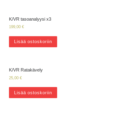
K/VR tasoanalyysi x3
199,00
€
Lisää ostoskoriin
K/VR Ratakävely
25,00
€
Lisää ostoskoriin