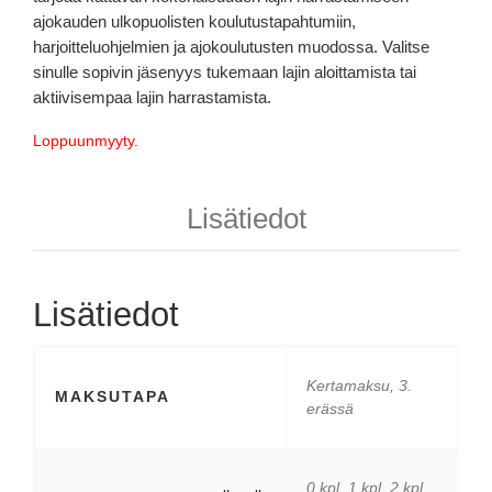
ajokauden ulkopuolisten koulutustapahtumiin,
harjoitteluohjelmien ja ajokoulutusten muodossa. Valitse
sinulle sopivin jäsenyys tukemaan lajin aloittamista tai
aktiivisempaa lajin harrastamista.
Loppuunmyyty.
Lisätiedot
Lisätiedot
Kertamaksu, 3.
MAKSUTAPA
erässä
0 kpl, 1 kpl, 2 kpl,