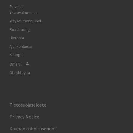
Palvelut
Yksilövalmennus
Yritysvalmennukset
Road racing
Hieronta
Ajankohtaista
Kauppa
Oma tili
Ota yhteyttä
Tietosuojaseloste
Privacy Notice
Kaupan toimitusehdot