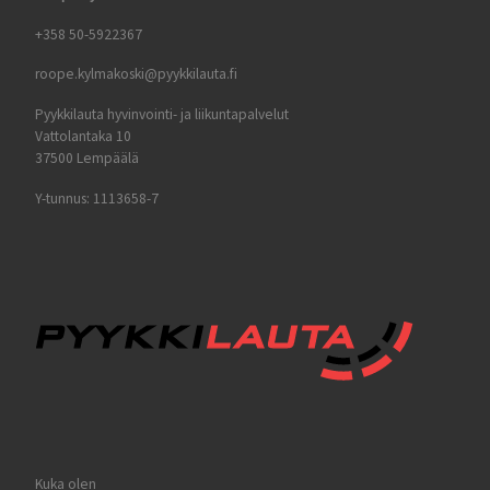
+358 50-5922367
roope.kylmakoski@pyykkilauta.fi
Pyykkilauta hyvinvointi- ja liikuntapalvelut
Vattolantaka 10
37500 Lempäälä
Y-tunnus: 1113658-7
Kuka olen