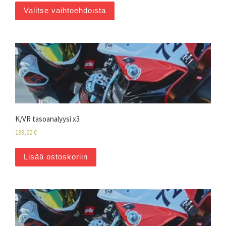
Valitse vaihtoehdoista
K/VR tasoanalyysi x3
199,00
€
Lisää ostoskoriin