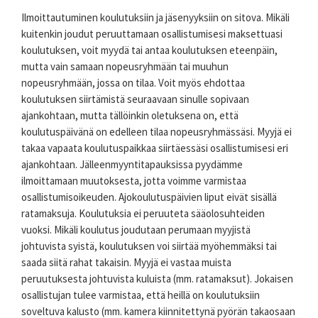
Ilmoittautuminen koulutuksiin ja jäsenyyksiin on sitova. Mikäli
kuitenkin joudut peruuttamaan osallistumisesi maksettuasi
koulutuksen, voit myydä tai antaa koulutuksen eteenpäin,
mutta vain samaan nopeusryhmään tai muuhun
nopeusryhmään, jossa on tilaa. Voit myös ehdottaa
koulutuksen siirtämistä seuraavaan sinulle sopivaan
ajankohtaan, mutta tällöinkin oletuksena on, että
koulutuspäivänä on edelleen tilaa nopeusryhmässäsi. Myyjä ei
takaa vapaata koulutuspaikkaa siirtäessäsi osallistumisesi eri
ajankohtaan. Jälleenmyyntitapauksissa pyydämme
ilmoittamaan muutoksesta, jotta voimme varmistaa
osallistumisoikeuden. Ajokoulutuspäivien liput eivät sisällä
ratamaksuja. Koulutuksia ei peruuteta sääolosuhteiden
vuoksi. Mikäli koulutus joudutaan perumaan myyjistä
johtuvista syistä, koulutuksen voi siirtää myöhemmäksi tai
saada siitä rahat takaisin. Myyjä ei vastaa muista
peruutuksesta johtuvista kuluista (mm. ratamaksut). Jokaisen
osallistujan tulee varmistaa, että heillä on koulutuksiin
soveltuva kalusto (mm. kamera kiinnitettynä pyörän takaosaan