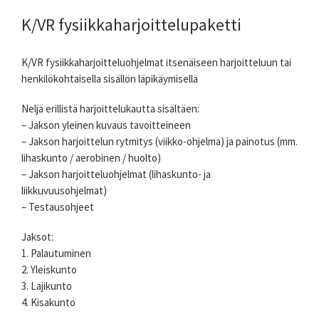
K/VR fysiikkaharjoittelupaketti
K/VR fysiikkaharjoitteluohjelmat itsenäiseen harjoitteluun tai
henkilökohtaisella sisällön läpikäymisellä
Neljä erillistä harjoittelukautta sisältäen:
– Jakson yleinen kuvaus tavoitteineen
– Jakson harjoittelun rytmitys (viikko-ohjelma) ja painotus (mm.
lihaskunto / aerobinen / huolto)
– Jakson harjoitteluohjelmat (lihaskunto- ja
liikkuvuusohjelmat)
– Testausohjeet
Jaksot:
1. Palautuminen
2. Yleiskunto
3. Lajikunto
4. Kisakunto