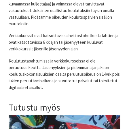
kuvaamassa kuljettajaa) ja voimassa olevat tarvittavat
vakuutukset. Jokainen osallistuu koulutuksiin täysin omalla
vastuullaan. Pidätämme oikeuden koulutuspäivien sisällön
muutoksiin.
Verkkokurssit ovat katsottavissa heti ostohetkestä lähtien ja
ovat katsottavissa 6 kk ajan tai jäsenyyteen kuuluvat
verkkokurssit jäsenille jäsenyyden ajan.
Koulutustapahtumissa ja verkkokursseissa ei ole
peruutusoikeutta. Jäsenyyksien ja pidemmän ajanjakson
koulutuskokonaisuuksien osalta peruutusoikeus on 14vrk pois
lukien peruuttamisaikana jo suoritetut palvelut tai toimitetut
digitaaliset sisällöt.
Tutustu myös