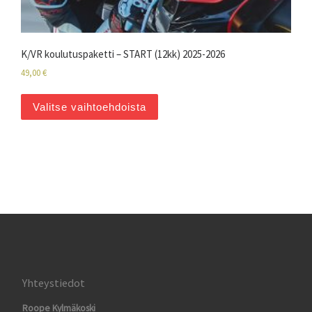
K/VR koulutuspaketti – START (12kk) 2025-2026
49,00
€
Valitse vaihtoehdoista
Yhteystiedot
Roope Kylmäkoski