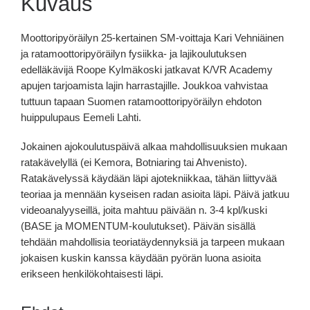
Kuvaus
Moottoripyöräilyn 25-kertainen SM-voittaja Kari Vehniäinen
ja ratamoottoripyöräilyn fysiikka- ja lajikoulutuksen
edelläkävijä Roope Kylmäkoski jatkavat K/VR Academy
apujen tarjoamista lajin harrastajille. Joukkoa vahvistaa
tuttuun tapaan Suomen ratamoottoripyöräilyn ehdoton
huippulupaus Eemeli Lahti.
Jokainen ajokoulutuspäivä alkaa mahdollisuuksien mukaan
ratakävelyllä (ei Kemora, Botniaring tai Ahvenisto).
Ratakävelyssä käydään läpi ajotekniikkaa, tähän liittyvää
teoriaa ja mennään kyseisen radan asioita läpi. Päivä jatkuu
videoanalyyseillä, joita mahtuu päivään n. 3-4 kpl/kuski
(BASE ja MOMENTUM-koulutukset). Päivän sisällä
tehdään mahdollisia teoriatäydennyksiä ja tarpeen mukaan
jokaisen kuskin kanssa käydään pyörän luona asioita
erikseen henkilökohtaisesti läpi.