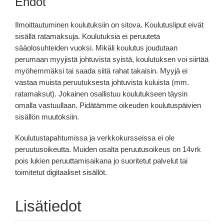
Ehdot
Ilmoittautuminen koulutuksiin on sitova. Koulutusliput eivät
sisällä ratamaksuja. Koulutuksia ei peruuteta
sääolosuhteiden vuoksi. Mikäli koulutus joudutaan
perumaan myyjistä johtuvista syistä, koulutuksen voi siirtää
myöhemmäksi tai saada siitä rahat takaisin. Myyjä ei
vastaa muista peruutuksesta johtuvista kuluista (mm.
ratamaksut). Jokainen osallistuu koulutukseen täysin
omalla vastuullaan. Pidätämme oikeuden koulutuspäivien
sisällön muutoksiin.
Koulutustapahtumissa ja verkkokursseissa ei ole
peruutusoikeutta. Muiden osalta peruutusoikeus on 14vrk
pois lukien peruuttamisaikana jo suoritetut palvelut tai
toimitetut digitaaliset sisällöt.
Lisätiedot