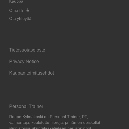
Kauppa
Oma tili
Ota yhteyttä
Tietosuojaseloste
Privacy Notice
Kaupan toimitusehdot
Personal Trainer
Roope Kylmäkoski on Personal Trainer, PT,
valmentaja, koulutettu hieroja, ja hän on opiskellut
yliopistossa liikuntalääketieteen perusopinnot.