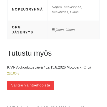
Nopea, Keskinopea,
NOPEUSRYHMÄ
Keskihidas, Hidas
ORG
Ei jäsen, Jäsen
JÄSENYYS
Tutustu myös
K/VR Ajokoulutuspäivä / La 15.8.2026 Motopark (Org)
220,00
€
Valitse vaihtoehdoista