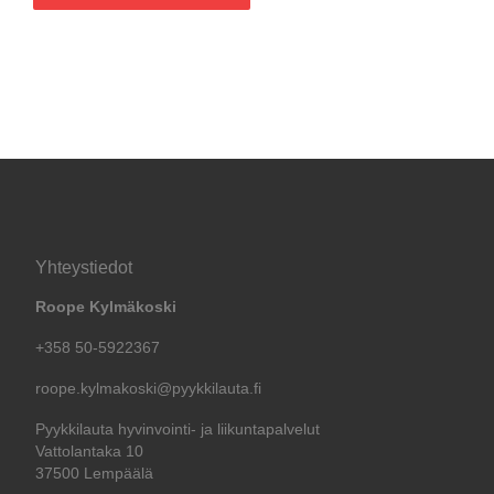
Yhteystiedot
Roope Kylmäkoski
+358 50-5922367
roope.kylmakoski@pyykkilauta.fi
Pyykkilauta hyvinvointi- ja liikuntapalvelut
Vattolantaka 10
37500 Lempäälä