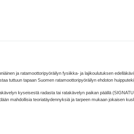
hniäinen ja ratamoottoripyöräilyn fysiikka- ja lajikoulutuksen edell
vistaa tuttuun tapaan Suomen ratamoottoripyöräilyn ehdoton huipputeki
atakävelyn kyseisestä radasta tai ratakävelyn paikan päällä (SIGNATUR
ehdään mahdollisia teoriatäydennyksiä ja tarpeen mukaan jokaisen ku