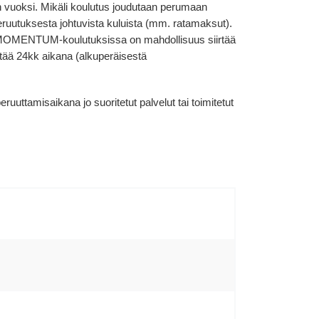
en vuoksi. Mikäli koulutus joudutaan perumaan
peruutuksesta johtuvista kuluista (mm. ratamaksut).
n. MOMENTUM-koulutuksissa on mahdollisuus siirtää
ttää 24kk aikana (alkuperäisestä
uttamisaikana jo suoritetut palvelut tai toimitetut