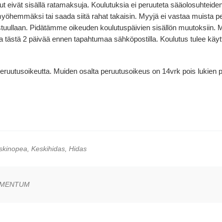
put eivät sisällä ratamaksuja. Koulutuksia ei peruuteta sääolosuhteid
ä myöhemmäksi tai saada siitä rahat takaisin. Myyjä ei vastaa muista 
astuullaan. Pidätämme oikeuden koulutuspäivien sisällön muutoksii
lla tästä 2 päivää ennen tapahtumaa sähköpostilla. Koulutus tulee käy
uutusoikeutta. Muiden osalta peruutusoikeus on 14vrk pois lukien peru
kinopea, Keskihidas, Hidas
OMENTUM