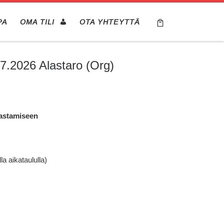
PA
OMA TILI
OTA YHTEYTTÄ
.7.2026 Alastaro (Org)
rastamiseen
la aikataululla)