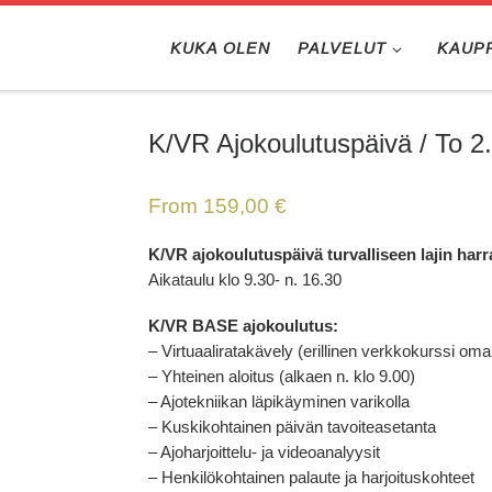
KUKA OLEN
PALVELUT
KAUP
K/VR Ajokoulutuspäivä / To 2
From
159,00
€
K/VR ajokoulutuspäivä turvalliseen lajin har
Aikataulu klo 9.30- n. 16.30
K/VR BASE ajokoulutus:
– Virtuaaliratakävely (erillinen verkkokurssi omal
– Yhteinen aloitus (alkaen n. klo 9.00)
– Ajotekniikan läpikäyminen varikolla
– Kuskikohtainen päivän tavoiteasetanta
– Ajoharjoittelu- ja videoanalyysit
– Henkilökohtainen palaute ja harjoituskohteet