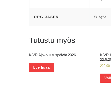
ORG JÄSEN
Ei, Kyllä
Tutustu myös
K/VR Ajokoulutuspäivät 2026
K/VR A
22.8.2
220,00
Lue lisää
Val