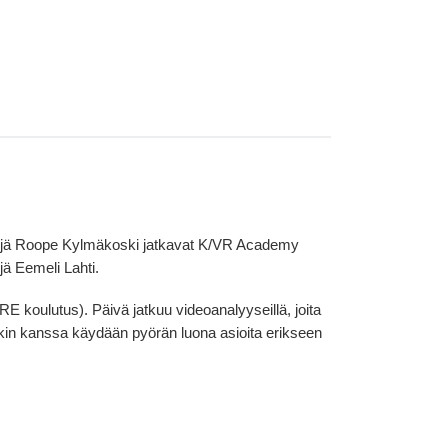
äkävijä Roope Kylmäkoski jatkavat K/VR Academy
jä Eemeli Lahti.
E koulutus). Päivä jatkuu videoanalyyseillä, joita
skin kanssa käydään pyörän luona asioita erikseen