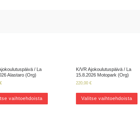
jokoulutuspäivä / La
K/VR Ajokoulutuspäivä / La
026 Alastaro (Org)
15.8.2026 Motopark (Org)
€
220,00
€
itse vaihtoehdoista
Valitse vaihtoehdoista