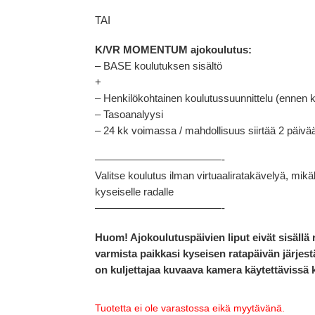
TAI
K/VR MOMENTUM ajokoulutus:
– BASE koulutuksen sisältö
+
– Henkilökohtainen koulutussuunnittelu (ennen
– Tasoanalyysi
– 24 kk voimassa / mahdollisuus siirtää 2 päiv
————————————-
Valitse koulutus ilman virtuaaliratakävelyä, mikä
kyseiselle radalle
————————————-
Huom! Ajokoulutuspäivien liput eivät sisällä
varmista paikkasi kyseisen ratapäivän järjes
on kuljettajaa kuvaava kamera käytettävissä 
Tuotetta ei ole varastossa eikä myytävänä.