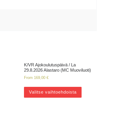
K/VR Ajokoulutuspäivä / La
29.8.2026 Alastaro (MC Muoviluoti)
From
169,00
€
Valitse vaihtoehdoista