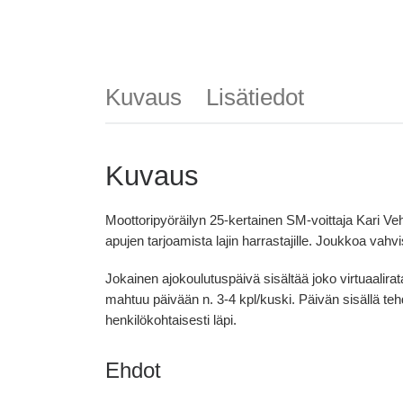
Kuvaus
Lisätiedot
Kuvaus
Moottoripyöräilyn 25-kertainen SM-voittaja Kari Ve
apujen tarjoamista lajin harrastajille. Joukkoa vah
Jokainen ajokoulutuspäivä sisältää joko virtuaalir
mahtuu päivään n. 3-4 kpl/kuski. Päivän sisällä t
henkilökohtaisesti läpi.
Ehdot