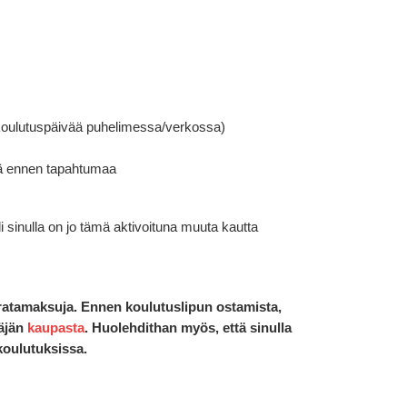
 koulutuspäivää puhelimessa/verkossa)
ää ennen tapahtumaa
li sinulla on jo tämä aktivoituna muuta kautta
 ratamaksuja. Ennen koulutuslipun ostamista,
täjän
kaupasta
. Huolehdithan myös, että sinulla
koulutuksissa.