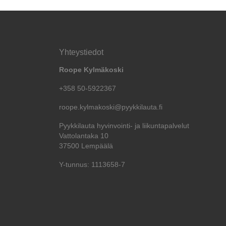
Yhteystiedot
Roope Kylmäkoski
+358 50-5922367
roope.kylmakoski@pyykkilauta.fi
Pyykkilauta hyvinvointi- ja liikuntapalvelut
Vattolantaka 10
37500 Lempäälä
Y-tunnus: 1113658-7