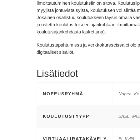
Ilmoittautuminen koulutuksiin on sitova. Koulutusli
myyjistä johtuvista syistä, koulutuksen voi siirtä
Jokainen osallistuu koulutukseen täysin omalla v
jo ostettu koulutus toiseen ajankohtaan ilmoittama
koulutusajankohdasta laskettuna).
Koulutustapahtumissa ja verkkokursseissa ei ole per
digitaaliset sisällöt.
Lisätiedot
NOPEUSRYHMÄ
Nopea, Kes
KOULUTUSTYYPPI
BASE, M
VIRTUAALIRATAKÄVELY
Ei, Kyllä