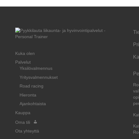
Ti
Pr
Kuka olen
Ka
Palvelut
Yksilövalmennus
Pe
Yritysvalmennukset
Ro
Road racing
val
Hieronta
opi
pe
Ajankohtaista
Kauppa
Ka
Oma tili
Ka
Ota yhteyttä
Ro