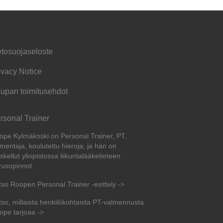
etosuojaseloste
ivacy Notice
upan toimitusehdot
rsonal Trainer
ope Kylmäkoski on Personal Trainer, PT,
mentaja, koulutettu hieroja, ja hän on
skellut yliopistossa liikuntalääketieteen
rusopinnot.
tso Roopen Personal Trainer -esittely ->
tso, millaista henkilökohtaista PT-valmennusta
ope tarjoaa ->