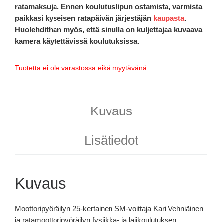
ratamaksuja. Ennen koulutuslipun ostamista, varmista
paikkasi kyseisen ratapäivän järjestäjän
kaupasta
.
Huolehdithan myös, että sinulla on kuljettajaa kuvaava
kamera käytettävissä koulutuksissa.
Tuotetta ei ole varastossa eikä myytävänä.
Kuvaus
Lisätiedot
Kuvaus
Moottoripyöräilyn 25-kertainen SM-voittaja Kari Vehniäinen
ja ratamoottoripyöräilyn fysiikka- ja lajikoulutuksen