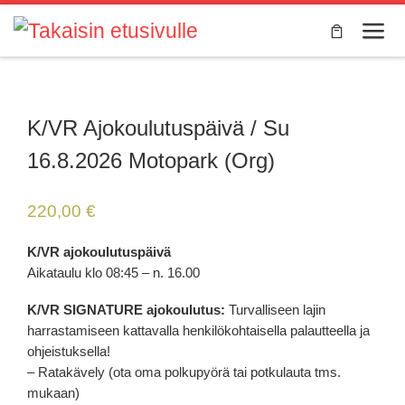
Skip to content
Valik
K/VR Ajokoulutuspäivä / Su
16.8.2026 Motopark (Org)
220,00
€
K/VR ajokoulutuspäivä
Aikataulu klo 08:45 – n. 16.00
K/VR SIGNATURE ajokoulutus:
Turvalliseen lajin
harrastamiseen kattavalla henkilökohtaisella palautteella ja
ohjeistuksella!
– Ratakävely (ota oma polkupyörä tai potkulauta tms.
mukaan)