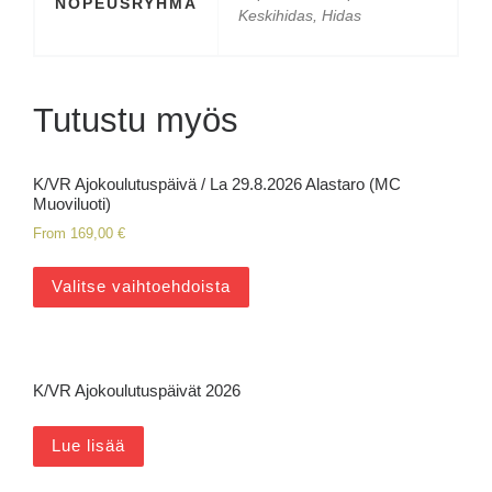
NOPEUSRYHMÄ
Keskihidas, Hidas
Tutustu myös
K/VR Ajokoulutuspäivä / La 29.8.2026 Alastaro (MC
Muoviluoti)
From
169,00
€
Valitse vaihtoehdoista
K/VR Ajokoulutuspäivät 2026
Lue lisää