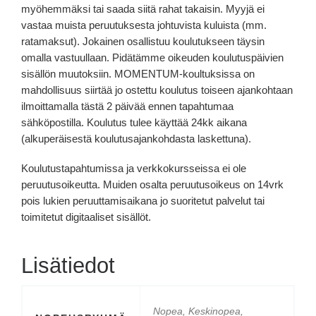
myöhemmäksi tai saada siitä rahat takaisin. Myyjä ei
vastaa muista peruutuksesta johtuvista kuluista (mm.
ratamaksut). Jokainen osallistuu koulutukseen täysin
omalla vastuullaan. Pidätämme oikeuden koulutuspäivien
sisällön muutoksiin. MOMENTUM-koultuksissa on
mahdollisuus siirtää jo ostettu koulutus toiseen ajankohtaan
ilmoittamalla tästä 2 päivää ennen tapahtumaa
sähköpostilla. Koulutus tulee käyttää 24kk aikana
(alkuperäisestä koulutusajankohdasta laskettuna).
Koulutustapahtumissa ja verkkokursseissa ei ole
peruutusoikeutta. Muiden osalta peruutusoikeus on 14vrk
pois lukien peruuttamisaikana jo suoritetut palvelut tai
toimitetut digitaaliset sisällöt.
Lisätiedot
Nopea, Keskinopea,