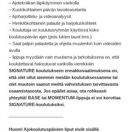
– Ajotekniikan läpikäyminen varikolla
– Kuskikohtainen päivän tavoiteasetanta
– Ajoharjoittelu- ja videoanalyysit
– Henkilökohtainen palaute ja harjoituskohteet
– Kouluttaja on koulutusryhmän käytössä koko
koulutuspäivän ajan (pois lukien tauot tms.)
– Saat paljon palautetta ja ohjeita muutenkin kuin videoiden
avulla
– lippuja myydään vain muutama ja tarkoituksena on, että
koulutettavat hakeutuvat varikolla vierekkäin
SIGNATURE koulutukseen ennakkovaatimuksena on,
että olet ollut aiemmin meidän koulutuksessamme tai
olet muutoin saanut meiltä vahvistuksen tarvittavasta
osaamistasosta. Jos epäilet asiaa, ota rohkeasti
yhteyttä! BASE tai MOMENTUM-lippuja ei voi korottaa
SIGNATURE-koulutuksiksi.
————————————-
Huom! Ajokoulutuspäivien liput eivät sisällä