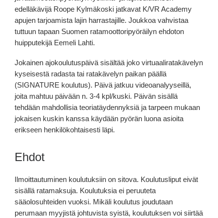
edelläkävijä Roope Kylmäkoski jatkavat K/VR Academy
apujen tarjoamista lajin harrastajille. Joukkoa vahvistaa
tuttuun tapaan Suomen ratamoottoripyöräilyn ehdoton
huipputekijä Eemeli Lahti.
Jokainen ajokoulutuspäivä sisältää joko virtuaaliratakävelyn
kyseisestä radasta tai ratakävelyn paikan päällä
(SIGNATURE koulutus). Päivä jatkuu videoanalyyseillä,
joita mahtuu päivään n. 3-4 kpl/kuski. Päivän sisällä
tehdään mahdollisia teoriatäydennyksiä ja tarpeen mukaan
jokaisen kuskin kanssa käydään pyörän luona asioita
erikseen henkilökohtaisesti läpi.
Ehdot
Ilmoittautuminen koulutuksiin on sitova. Koulutusliput eivät
sisällä ratamaksuja. Koulutuksia ei peruuteta
sääolosuhteiden vuoksi. Mikäli koulutus joudutaan
perumaan myyjistä johtuvista syistä, koulutuksen voi siirtää