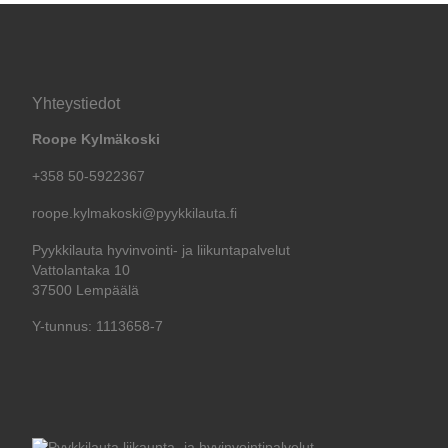
Yhteystiedot
Roope Kylmäkoski
+358 50-5922367
roope.kylmakoski@pyykkilauta.fi
Pyykkilauta hyvinvointi- ja liikuntapalvelut
Vattolantaka 10
37500 Lempäälä
Y-tunnus: 1113658-7