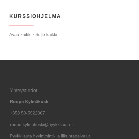
KURSSIOHJELMA
Avaa kaikki
·
Sulje kaikki
Yhteystiedot
Roope Kylmäkoski
+358 50-5922367
roope.kylmakoski@pyykkilauta.fi
Pyykkilauta hyvinvointi- ja liikuntapalvelut