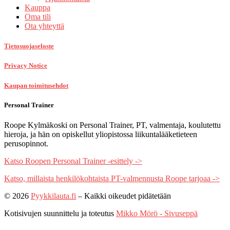
Kauppa
Oma tili
Ota yhteyttä
Tietosuojaseloste
Privacy Notice
Kaupan toimitusehdot
Personal Trainer
Roope Kylmäkoski on Personal Trainer, PT, valmentaja, koulutettu
hieroja, ja hän on opiskellut yliopistossa liikuntalääketieteen
perusopinnot.
Katso Roopen Personal Trainer -esittely ->
Katso, millaista henkilökohtaista PT-valmennusta Roope tarjoaa ->
© 2026
Pyykkilauta.fi
–
Kaikki oikeudet pidätetään
Kotisivujen suunnittelu ja toteutus
Mikko Mörö - Sivuseppä