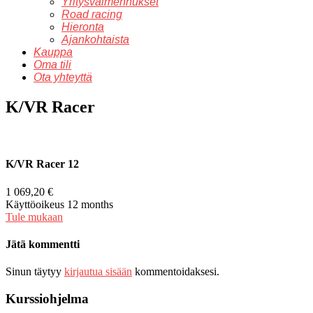
Yritysvalmennukset
Road racing
Hieronta
Ajankohtaista
Kauppa
Oma tili
Ota yhteyttä
K/VR Racer
K/VR Racer 12
1 069,20
€
Käyttöoikeus 12 months
Tule mukaan
Jätä kommentti
Sinun täytyy
kirjautua sisään
kommentoidaksesi.
Kurssiohjelma