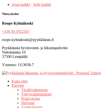
Avaa kaikki
·
Sulje kaikki
Yhteystiedot
Roope Kylmäkoski
+358 50-5922367
roope.kylmakoski@pyykkilauta.fi
Pyykkilauta hyvinvointi- ja liikuntapalvelut
Vattolantaka 10
37500 Lempäälä
Y-tunnus: 1113658-7
Kuka olen
Palvelut
Yksilövalmennus
Yritysvalmennukset
Road racing
Hieronta
Ajankohtaista