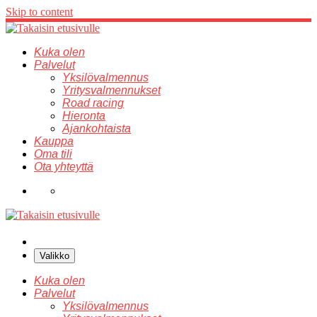
Skip to content
Kuka olen
Palvelut
Yksilövalmennus
Yritysvalmennukset
Road racing
Hieronta
Ajankohtaista
Kauppa
Oma tili
Ota yhteyttä
Valikko
Kuka olen
Palvelut
Yksilövalmennus