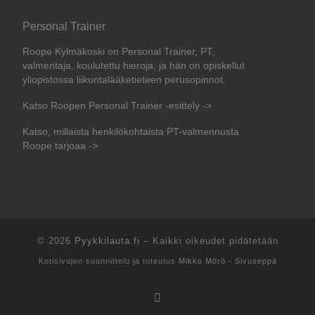
Personal Trainer
Roope Kylmäkoski on Personal Trainer, PT,
valmentaja, koulutettu hieroja, ja hän on opiskellut
yliopistossa liikuntalääketieteen perusopinnot.
Katso Roopen Personal Trainer -esittely ->
Katso, millaista henkilökohtaista PT-valmennusta
Roope tarjoaa ->
© 2026
Pyykkilauta.fi
–
Kaikki oikeudet pidätetään
Kotisivujen suunnittelu ja toteutus
Mikko Mörö - Sivuseppä