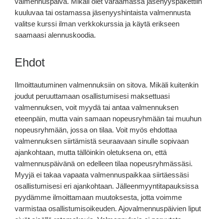
valmennuspäivä. Mikäli olet varaamassa jäsenyyspakettiin
kuuluvaa tai ostamassa jäsenyyshintaista valmennusta
valitse kurssi ilman verkkokurssia ja käytä erikseen
saamaasi alennuskoodia.
Ehdot
Ilmoittautuminen valmennuksiin on sitova. Mikäli kuitenkin
joudut peruuttamaan osallistumisesi maksettuasi
valmennuksen, voit myydä tai antaa valmennuksen
eteenpäin, mutta vain samaan nopeusryhmään tai muuhun
nopeusryhmään, jossa on tilaa. Voit myös ehdottaa
valmennuksen siirtämistä seuraavaan sinulle sopivaan
ajankohtaan, mutta tällöinkin oletuksena on, että
valmennuspäivänä on edelleen tilaa nopeusryhmässäsi.
Myyjä ei takaa vapaata valmennuspaikkaa siirtäessäsi
osallistumisesi eri ajankohtaan. Jälleenmyyntitapauksissa
pyydämme ilmoittamaan muutoksesta, jotta voimme
varmistaa osallistumisoikeuden. Ajovalmennuspäivien liput