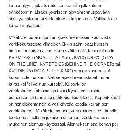
tasoanalyysi, joka toimitetaan kuskille jälkikäteen
sähköpostiin. Lisäksi jokaiseen ajovalmennuspäivään
sisältyy haluamasi verkkokurssi tarjonnasta. Valitse tuote
tämän mukaisesti.
Mikäli olet ostanut jonkun ajovalmennuksiin kuuluvista
verkkokursseista viimeisen 6kk sisään, saat kurssin
hinnan mukaisen alennuksen syöttämällä kuponkikoodin
KVRMTA-25 (MOVE THAT ASS), KVRSTOL-25 (STAY
ON THE LINE), KVRBTC-25 (BEHIND THE CORNER) tai
KVRDIK-25 (DATA IS THE KING) sen mukaan minkä
kurssin olet ostanut. Valitse ajovalmennustapahtuman
kurssiksi ”ei valittua kurssia”. Kuponki on
verkkokurssikohtainen ja toimii kyseisen kurssin
ostaessasi antamallasi sähköpostiosoitteella. Kuponkikoodi
on henkilökohtainen ja voit käyttää koodia kerran per
verkkokurssi. Mikäli olet ostanut verkkokurssit ns. bundle-
tuotteena sinulla on jokaisen ostamasi verkkokurssin
mukainen alennus käytössäsi. Alennuksen saa kerran per