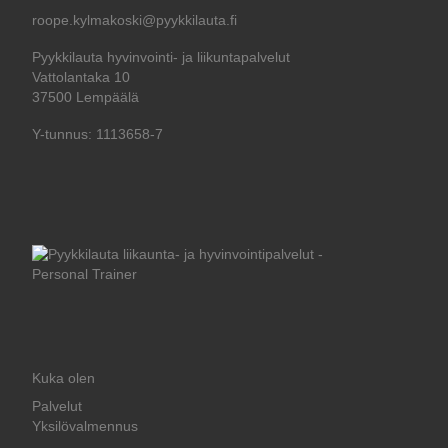
roope.kylmakoski@pyykkilauta.fi
Pyykkilauta hyvinvointi- ja liikuntapalvelut
Vattolantaka 10
37500 Lempäälä
Y-tunnus: 1113658-7
Kuka olen
Palvelut
Yksilövalmennus