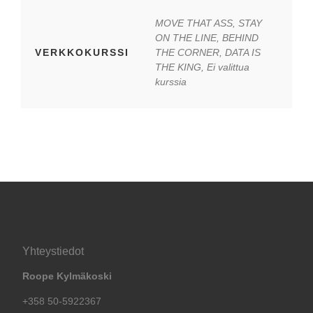
MOVE THAT ASS, STAY
ON THE LINE, BEHIND
VERKKOKURSSI
THE CORNER, DATA IS
THE KING, Ei valittua
kurssia
Yhteystiedot
Roope Kylmäkoski
+358 50-5922367