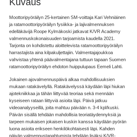
Kuvaus
Moottoripyöräilyn 25-kertainen SM-voittaja Kari Vehniäinen
ja ratamoottoripyöräilyn fysiikka- ja lajivalmennuksen
edelläkävijä Roope Kylmäkoski jatkavat K/VR Academy
valmennuskokonaisuuden tarjoamista kaudella 2021.
Tarjonta on kohdistettu aloittelevista ratamoottoripyöräilyn
harrastajista aina kilpakuljettajiin. Valmentajajoukkoa
vahvistaa yhtenä päävalmentajana tuttuun tapaan Suomen
ratamoottoripyöräilyn ehdoton huippulupaus Eemeli Lahti.
Jokainen ajovalmennuspäivä alkaa mahdollisuuksien
mukaan ratakävelyllä. Ratakävelyssä käydään läpi hiukan
ajotekniikkaa ja tähän liittyvää teoriaa sekä mennään
kyseiseen rataan liittyviä asioita läpi. Päivä jatkuu
videoanalyyseillä, joita mahtuu päivään n. 3-4 kpl/kuski.
Päivän sisällä tehdään mahdollisia teoriatäydennyksiä ja
tarpeen mukaisen jokaisen kuskin kanssa käydään pyörän
luona asioita erikseen henkilökohtaisesti läpi. Kahden
päivän valmennustapahtumista tehdään lisäksi K/VR-