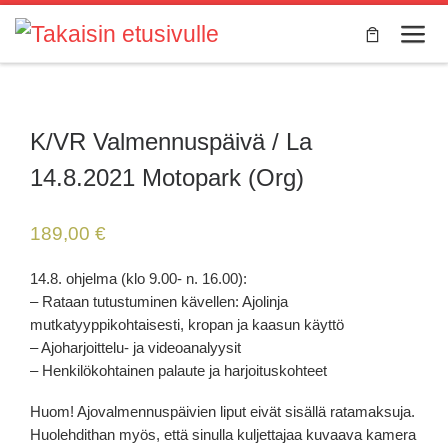
Skip to content
Valik
K/VR Valmennuspäivä / La
14.8.2021 Motopark (Org)
189,00
€
14.8. ohjelma (klo 9.00- n. 16.00):
– Rataan tutustuminen kävellen: Ajolinja
mutkatyyppikohtaisesti, kropan ja kaasun käyttö
– Ajoharjoittelu- ja videoanalyysit
– Henkilökohtainen palaute ja harjoituskohteet
Huom! Ajovalmennuspäivien liput eivät sisällä ratamaksuja.
Huolehdithan myös, että sinulla kuljettajaa kuvaava kamera