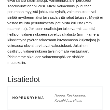
eivät sisällä ratamaksuja. Valmennuksia ei peruuteta
sääolosuhteiden vuoksi. Mikäli valmennus joudutaan
perumaan myyjistä johtuvista syistä, valmennuksen voi
siirtää myöhemmäksi tai saada siitä rahat takaisin. Myyjä ei
vastaa muista peruutuksesta johtuvista kuluista (mm.
ratamaksut). Jokaisen osallistujan tulee varmistaa, että
heillä on valmennukseen soveltuva kalusto (mm. kamera
kiinnitettynä pyörän takaosaan kuvaamassa kuljettajaa) ja
voimassa olevat tarvittavat vakuutukset. Jokainen
osallistuu valmennuksen täysin omalla vastuullaan.
Pidätämme oikeuden valmennuspäivien sisällön
muutoksiin.
Lisätiedot
Nopea, Keskinopea,
NOPEUSRYHMÄ
Keskihidas, Hidas