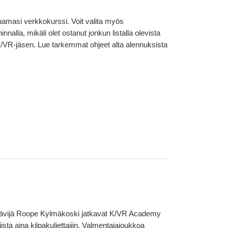
uamasi verkkokurssi. Voit valita myös
alla, mikäli olet ostanut jonkun listalla olevista
K/VR-jäsen. Lue tarkemmat ohjeet alta alennuksista
lläkävijä Roope Kylmäkoski jatkavat K/VR Academy
sta aina kilpakuljettajiin. Valmentajajoukkoa