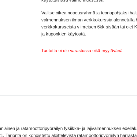
Valitse oikea nopeusryhmä ja teoriapohjaksi hal
valmennuksen ilman verkkokurssia alennetulla hinn
verkkokursseista viimeisen 6kk sisään tai olet 
ja kuponkien käytöstä.
Tuotetta ei ole varastossa eikä myytävänä.
ehniäinen ja ratamoottoripyöräilyn fysiikka- ja lajivalmennuksen ede
arjonta on kohdistettu aloittelevista ratamoottoripyöräilyn harrastaji