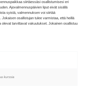
ennuspaikkaa siirtäessäsi osallistumisesi eri
en. Ajovalmennuspäivien liput eivät sisällä
sta syistä, valmennuksen voi siirtää
okaisen osallistujan tulee varmistaa, että heillä
levat tarvittavat vakuutukset. Jokainen osallistuu
a kurssia