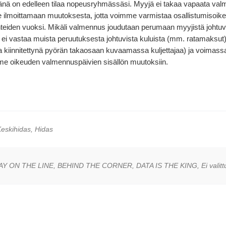
änä on edelleen tilaa nopeusryhmässäsi. Myyjä ei takaa vapaata valm
lmoittamaan muutoksesta, jotta voimme varmistaa osallistumisoikeud
eiden vuoksi. Mikäli valmennus joudutaan perumaan myyjistä johtuvi
i vastaa muista peruutuksesta johtuvista kuluista (mm. ratamaksut). J
innitettynä pyörän takaosaan kuvaamassa kuljettajaa) ja voimassa o
me oikeuden valmennuspäivien sisällön muutoksiin.
eskihidas, Hidas
 ON THE LINE, BEHIND THE CORNER, DATA IS THE KING, Ei valittu