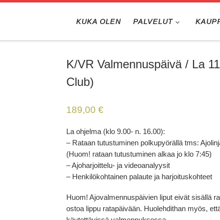
KUKA OLEN
PALVELUT
KAUP
K/VR Valmennuspäivä / La 11
Club)
189,00
€
La ohjelma (klo 9.00- n. 16.00):
– Rataan tutustuminen polkupyörällä tms: Ajolin
(Huom! rataan tutustuminen alkaa jo klo 7:45)
– Ajoharjoittelu- ja videoanalyysit
– Henkilökohtainen palaute ja harjoituskohteet
Huom! Ajovalmennuspäivien liput eivät sisällä
ostoa lippu ratapäivään. Huolehdithan myös, ett
käytettävissä valmennuksessa.