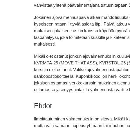
vahvistaa yhtenä päävalmentajana tuttuun tapaan 
Jokainen ajovalmennuspäivä alkaa mahdollisuuksien
kyseiseen rataan liittyviä asioita läpi. Päivä jatku
mukaisen jokaisen kuskin kanssa käydään pyörän l
tasoanalyysi, joka toimitetaan kuskille jälkikätee
mukaisesti.
Mikäli olet ostanut jonkun ajovalmennuksiin kuulu
KVRMTA-25 (MOVE THAT ASS), KVRSTOL-25 (ST
kurssin olet ostanut. Valitse ajovalmennustapahtum
sähköpostiosoitteella. Kuponkikoodi on henkilökohta
jokaisen ostamasi verkkokurssin mukainen alennus
ostamassa jäsenyyshintaista valmennusta valitse 
Ehdot
Ilmoittautuminen valmennuksiin on sitova. Mikäli 
mutta vain samaan nopeusryhmään tai muuhun nope