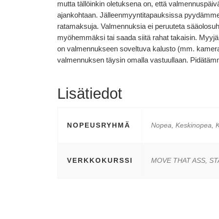
mutta tällöinkin oletuksena on, että valmennuspäiv
ajankohtaan. Jälleenmyyntitapauksissa pyydämme i
ratamaksuja. Valmennuksia ei peruuteta sääolosuht
myöhemmäksi tai saada siitä rahat takaisin. Myyjä e
on valmennukseen soveltuva kalusto (mm. kamera ki
valmennuksen täysin omalla vastuullaan. Pidätäm
Lisätiedot
NOPEUSRYHMÄ
Nopea, Keskinopea, K
VERKKOKURSSI
MOVE THAT ASS, STAY