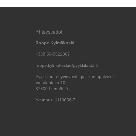
Yhteystiedot
Roope Kylmäkoski
+358 50-5922367
roope.kylmakoski@pyykkilauta.fi
Pyykkilauta hyvinvointi- ja liikuntapalvelut
Vattolantaka 10
37500 Lempäälä
Y-tunnus: 1113658-7