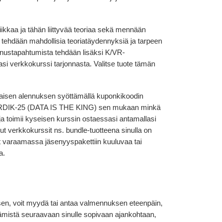
kkaa ja tähän liittyvää teoriaa sekä mennään
llä tehdään mahdollisia teoriatäydennyksiä ja tarpeen
nnustapahtumista tehdään lisäksi K/VR-
asi verkkokurssi tarjonnasta. Valitse tuote tämän
ukaisen alennuksen syöttämällä kuponkikoodin
IK-25 (DATA IS THE KING) sen mukaan minkä
ja toimii kyseisen kurssin ostaessasi antamallasi
ut verkkokurssit ns. bundle-tuotteena sinulla on
 varaamassa jäsenyyspakettiin kuuluvaa tai
a.
sen, voit myydä tai antaa valmennuksen eteenpäin,
mistä seuraavaan sinulle sopivaan ajankohtaan,