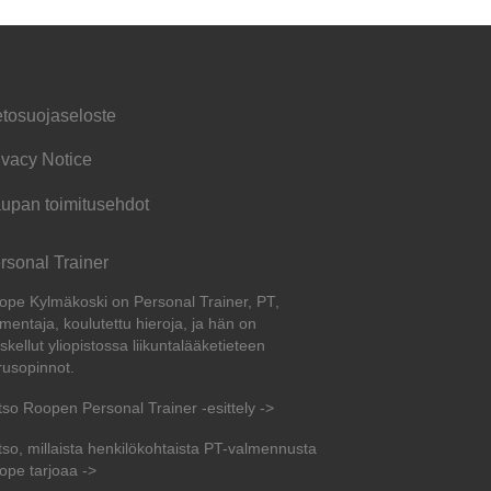
etosuojaseloste
ivacy Notice
upan toimitusehdot
rsonal Trainer
ope Kylmäkoski on Personal Trainer, PT,
mentaja, koulutettu hieroja, ja hän on
skellut yliopistossa liikuntalääketieteen
rusopinnot.
tso Roopen Personal Trainer -esittely ->
tso, millaista henkilökohtaista PT-valmennusta
ope tarjoaa ->