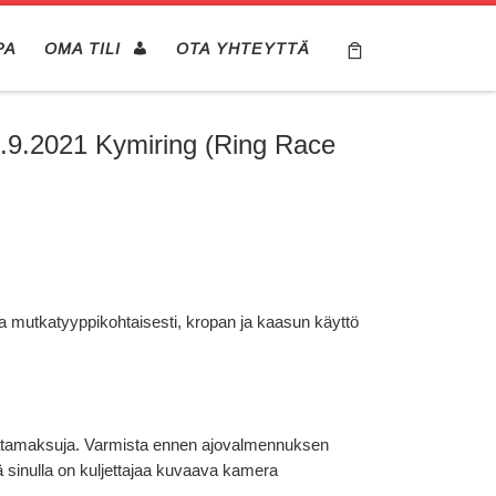
PA
OMA TILI
OTA YHTEYTTÄ
.9.2021 Kymiring (Ring Race
ja mutkatyyppikohtaisesti, kropan ja kaasun käyttö
 ratamaksuja. Varmista ennen ajovalmennuksen
ä sinulla on kuljettajaa kuvaava kamera