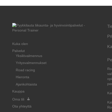
Ti
Pr
Kuka olen
Ka
Palvelut
Yksilövalmennus
Pe
Yritysvalmennukset
Ro
Road racing
val
Hieronta
opi
pe
Ajankohtaista
Kauppa
Ka
Oma tili
Ka
Ota yhteyttä
Ro