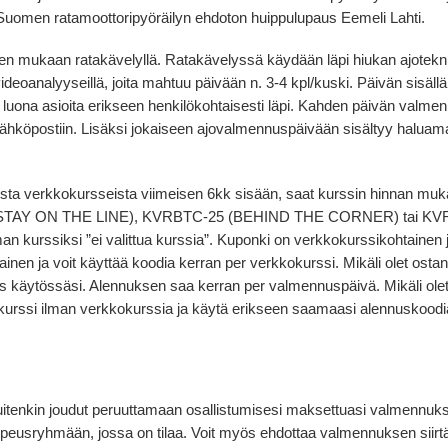
Suomen ratamoottoripyöräilyn ehdoton huippulupaus Eemeli Lahti.
 mukaan ratakävelyllä. Ratakävelyssä käydään läpi hiukan ajoteknii
u videoanalyyseillä, joita mahtuu päivään n. 3-4 kpl/kuski. Päivän sisä
uona asioita erikseen henkilökohtaisesti läpi. Kahden päivän valme
n sähköpostiin. Lisäksi jokaiseen ajovalmennuspäivään sisältyy haluam
vista verkkokursseista viimeisen 6kk sisään, saat kurssin hinnan m
AY ON THE LINE), KVRBTC-25 (BEHIND THE CORNER) tai KVRD
an kurssiksi ”ei valittua kurssia”. Kuponki on verkkokurssikohtainen 
inen ja voit käyttää koodia kerran per verkkokurssi. Mikäli olet ostan
 käytössäsi. Alennuksen saa kerran per valmennuspäivä. Mikäli olet
kurssi ilman verkkokurssia ja käytä erikseen saamaasi alennuskoodi
kuitenkin joudut peruuttamaan osallistumisesi maksettuasi valmennuk
usryhmään, jossa on tilaa. Voit myös ehdottaa valmennuksen siirtä