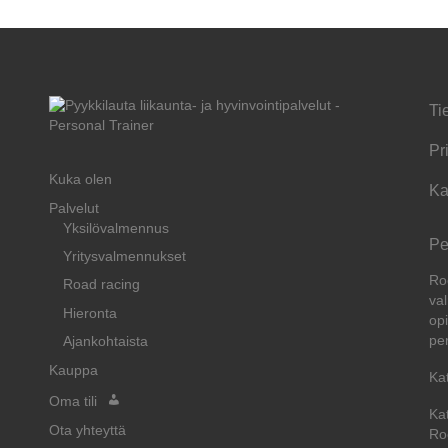
Ti
Pr
Kuka olen
Ka
Palvelut
Yksilövalmennus
Pe
Yritysvalmennukset
Ro
Road racing
val
Hieronta
opi
pe
Ajankohtaista
Kauppa
Ka
Oma tili
Ka
Ota yhteyttä
Ro