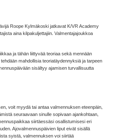
lläkävijä Roope Kylmäkoski jatkavat K/VR Academy
jista aina kilpakuljettajiin. Valmentajajoukkoa
kkaa ja tähän liittyvää teoriaa sekä mennään
llä tehdään mahdollisia teoriatäydennyksiä ja tarpeen
mennuspäivään sisältyy ajamisen turvallisuutta
sen, voit myydä tai antaa valmennuksen eteenpäin,
mistä seuraavaan sinulle sopivaan ajankohtaan,
ennuspaikkaa siirtäessäsi osallistumisesi eri
en. Ajovalmennuspäivien liput eivät sisällä
sta syistä, valmennuksen voi siirtää