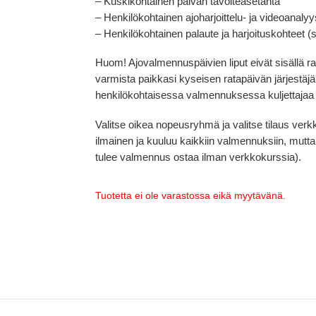
– Kuskikohtainen päivän tavoiteasetanta
– Henkilökohtainen ajoharjoittelu- ja videoanalyy
– Henkilökohtainen palaute ja harjoituskohteet 
Huom! Ajovalmennuspäivien liput eivät sisällä 
varmista paikkasi kyseisen ratapäivän järjestäj
henkilökohtaisessa valmennuksessa kuljettajaa
Valitse oikea nopeusryhmä ja valitse tilaus verk
ilmainen ja kuuluu kaikkiin valmennuksiin, mutta m
tulee valmennus ostaa ilman verkkokurssia).
Tuotetta ei ole varastossa eikä myytävänä.