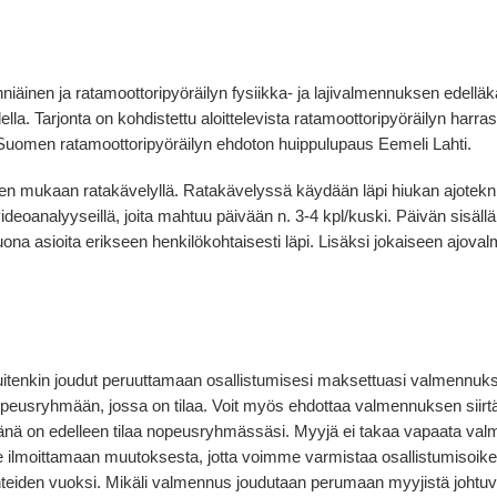
ehniäinen ja ratamoottoripyöräilyn fysiikka- ja lajivalmennuksen ede
. Tarjonta on kohdistettu aloittelevista ratamoottoripyöräilyn harrasta
Suomen ratamoottoripyöräilyn ehdoton huippulupaus Eemeli Lahti.
 mukaan ratakävelyllä. Ratakävelyssä käydään läpi hiukan ajoteknii
u videoanalyyseillä, joita mahtuu päivään n. 3-4 kpl/kuski. Päivän sisä
 asioita erikseen henkilökohtaisesti läpi. Lisäksi jokaiseen ajoval
kuitenkin joudut peruuttamaan osallistumisesi maksettuasi valmennuk
usryhmään, jossa on tilaa. Voit myös ehdottaa valmennuksen siirtä
änä on edelleen tilaa nopeusryhmässäsi. Myyjä ei takaa vapaata valm
lmoittamaan muutoksesta, jotta voimme varmistaa osallistumisoikeud
eiden vuoksi. Mikäli valmennus joudutaan perumaan myyjistä johtuvi