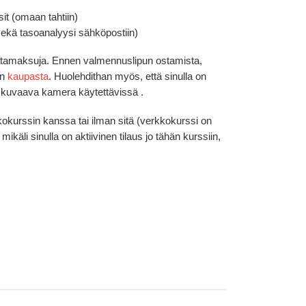
sit (omaan tahtiin)
(sekä tasoanalyysi sähköpostiin)
ratamaksuja. Ennen valmennuslipun ostamista,
än
kaupasta
. Huolehdithan myös, että sinulla on
 kuvaava kamera käytettävissä .
kokurssin kanssa tai ilman sitä (verkkokurssi on
ikäli sinulla on aktiivinen tilaus jo tähän kurssiin,