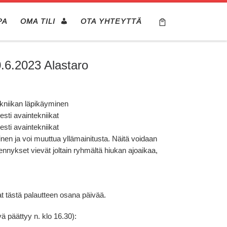
PA
OMA TILI
OTA YHTEYTTÄ
.6.2023 Alastaro
ekniikan läpikäyminen
sti avaintekniikat
sti avaintekniikat
nen ja voi muuttua yllämainitusta. Näitä voidaan
nnykset vievät joltain ryhmältä hiukan ajoaikaa,
 tästä palautteen osana päivää.
ä päättyy n. klo 16.30):