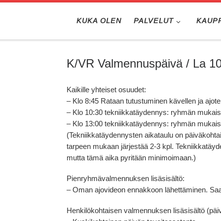
KUKA OLEN
PALVELUT
KAUP
K/VR Valmennuspäivä / La 10
Kaikille yhteiset osuudet:
– Klo 8:45 Rataan tutustuminen kävellen ja ajot
– Klo 10:30 tekniikkatäydennys: ryhmän mukaise
– Klo 13:00 tekniikkatäydennys: ryhmän mukaise
(Tekniikkatäydennysten aikataulu on päiväkohtai
tarpeen mukaan järjestää 2-3 kpl. Tekniikkatäyde
mutta tämä aika pyritään minimoimaan.)
Pienryhmävalmennuksen lisäsisältö:
– Oman ajovideon ennakkoon lähettäminen. Saat
Henkilökohtaisen valmennuksen lisäsisältö (päiv