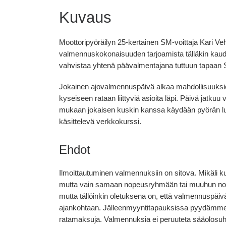
Kuvaus
Moottoripyöräilyn 25-kertainen SM-voittaja Kari V
valmennuskokonaisuuden tarjoamista tälläkin kaudella
vahvistaa yhtenä päävalmentajana tuttuun tapaan 
Jokainen ajovalmennuspäivä alkaa mahdollisuuksien
kyseiseen rataan liittyviä asioita läpi. Päivä jatku
mukaan jokaisen kuskin kanssa käydään pyörän luona
käsittelevä verkkokurssi.
Ehdot
Ilmoittautuminen valmennuksiin on sitova. Mikäli 
mutta vain samaan nopeusryhmään tai muuhun nope
mutta tällöinkin oletuksena on, että valmennuspäiv
ajankohtaan. Jälleenmyyntitapauksissa pyydämme i
ratamaksuja. Valmennuksia ei peruuteta sääolosuht