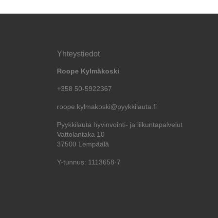
Yhteystiedot
Roope Kylmäkoski
+358 50-5922367
roope.kylmakoski@pyykkilauta.fi
Pyykkilauta hyvinvointi- ja liikuntapalvelut
Vattolantaka 10
37500 Lempäälä
Y-tunnus: 1113658-7