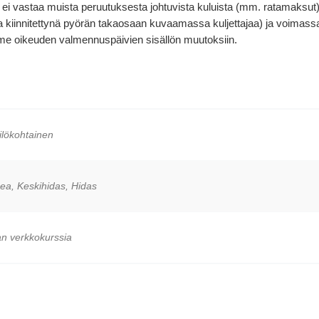
i vastaa muista peruutuksesta johtuvista kuluista (mm. ratamaksut). J
innitettynä pyörän takaosaan kuvaamassa kuljettajaa) ja voimassa o
me oikeuden valmennuspäivien sisällön muutoksiin.
ilökohtainen
ea, Keskihidas, Hidas
n verkkokurssia