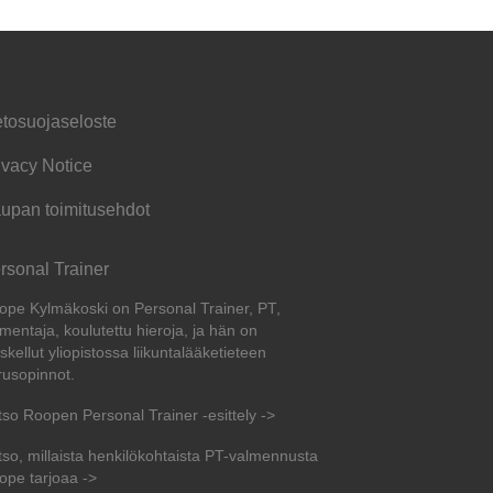
etosuojaseloste
ivacy Notice
upan toimitusehdot
rsonal Trainer
ope Kylmäkoski on Personal Trainer, PT,
mentaja, koulutettu hieroja, ja hän on
skellut yliopistossa liikuntalääketieteen
rusopinnot.
tso Roopen Personal Trainer -esittely ->
tso, millaista henkilökohtaista PT-valmennusta
ope tarjoaa ->