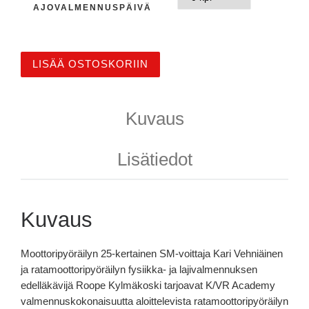
AJOVALMENNUSPÄIVÄ
K/VR jäsenyys (12kk) - TRACK DAY ENTHUSIAST 2021-2
LISÄÄ OSTOSKORIIN
Kuvaus
Lisätiedot
Kuvaus
Moottoripyöräilyn 25-kertainen SM-voittaja Kari Vehniäinen
ja ratamoottoripyöräilyn fysiikka- ja lajivalmennuksen
edelläkävijä Roope Kylmäkoski tarjoavat K/VR Academy
valmennuskokonaisuutta aloittelevista ratamoottoripyöräilyn