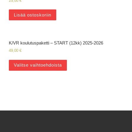
25,00
€
Lisää ostoskoriin
K/VR koulutuspaketti – START (12kk) 2025-2026
49,00
€
Valitse vaihtoehdoista