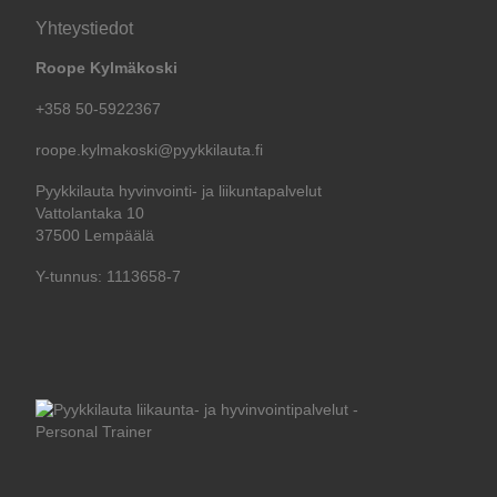
Yhteystiedot
Roope Kylmäkoski
+358 50-5922367
roope.kylmakoski@pyykkilauta.fi
Pyykkilauta hyvinvointi- ja liikuntapalvelut
Vattolantaka 10
37500 Lempäälä
Y-tunnus: 1113658-7