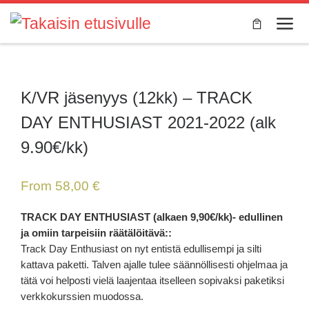
Skip to content
Valik
K/VR jäsenyys (12kk) – TRACK
DAY ENTHUSIAST 2021-2022 (alk
9.90€/kk)
From
58,00
€
TRACK DAY ENTHUSIAST (alkaen 9,90€/kk)- edullinen
ja omiin tarpeisiin räätälöitävä::
Track Day Enthusiast on nyt entistä edullisempi ja silti
kattava paketti. Talven ajalle tulee säännöllisesti ohjelmaa ja
tätä voi helposti vielä laajentaa itselleen sopivaksi paketiksi
verkkokurssien muodossa.