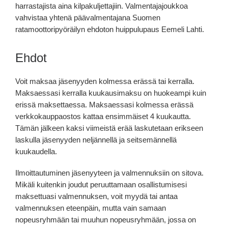
harrastajista aina kilpakuljettajiin. Valmentajajoukkoa
vahvistaa yhtenä päävalmentajana Suomen
ratamoottoripyöräilyn ehdoton huippulupaus Eemeli Lahti.
Ehdot
Voit maksaa jäsenyyden kolmessa erässä tai kerralla.
Maksaessasi kerralla kuukausimaksu on huokeampi kuin
erissä maksettaessa. Maksaessasi kolmessa erässä
verkkokauppaostos kattaa ensimmäiset 4 kuukautta.
Tämän jälkeen kaksi viimeistä erää laskutetaan erikseen
laskulla jäsenyyden neljännellä ja seitsemännellä
kuukaudella.
Ilmoittautuminen jäsenyyteen ja valmennuksiin on sitova.
Mikäli kuitenkin joudut peruuttamaan osallistumisesi
maksettuasi valmennuksen, voit myydä tai antaa
valmennuksen eteenpäin, mutta vain samaan
nopeusryhmään tai muuhun nopeusryhmään, jossa on