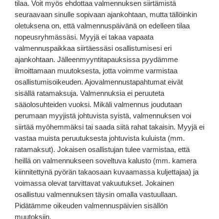
tilaa. Voit myös ehdottaa valmennuksen siirtämistä
seuraavaan sinulle sopivaan ajankohtaan, mutta tällöinkin
oletuksena on, että valmennuspäivänä on edelleen tilaa
nopeusryhmässäsi. Myyjä ei takaa vapaata
valmennuspaikkaa siirtäessäsi osallistumisesi eri
ajankohtaan. Jälleenmyyntitapauksissa pyydämme
ilmoittamaan muutoksesta, jotta voimme varmistaa
osallistumisoikeuden. Ajovalmennustapahtumat eivät
sisällä ratamaksuja. Valmennuksia ei peruuteta
sääolosuhteiden vuoksi. Mikäli valmennus joudutaan
perumaan myyjistä johtuvista syistä, valmennuksen voi
siirtää myöhemmäksi tai saada siitä rahat takaisin. Myyjä ei
vastaa muista peruutuksesta johtuvista kuluista (mm.
ratamaksut). Jokaisen osallistujan tulee varmistaa, että
heillä on valmennukseen soveltuva kalusto (mm. kamera
kiinnitettynä pyörän takaosaan kuvaamassa kuljettajaa) ja
voimassa olevat tarvittavat vakuutukset. Jokainen
osallistuu valmennuksen täysin omalla vastuullaan.
Pidätämme oikeuden valmennuspäivien sisällön
muutoksiin.