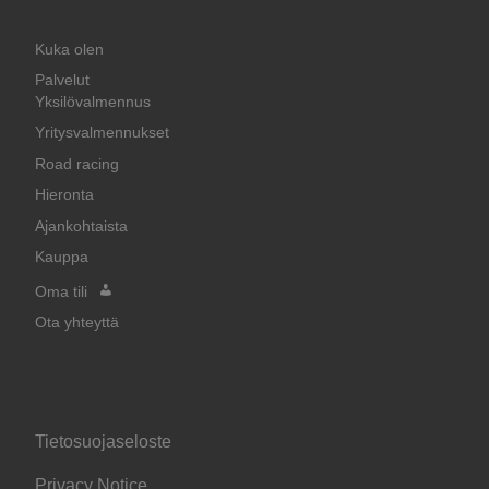
Kuka olen
Palvelut
Yksilövalmennus
Yritysvalmennukset
Road racing
Hieronta
Ajankohtaista
Kauppa
Oma tili
Ota yhteyttä
Tietosuojaseloste
Privacy Notice