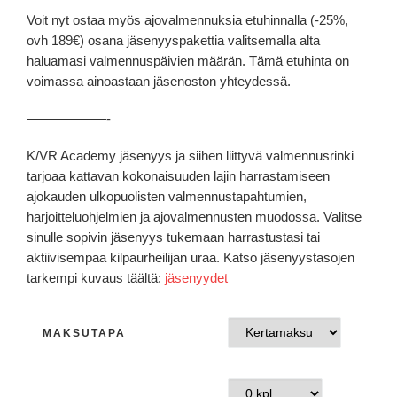
Voit nyt ostaa myös ajovalmennuksia etuhinnalla (-25%,
ovh 189€) osana jäsenyyspakettia valitsemalla alta
haluamasi valmennuspäivien määrän. Tämä etuhinta on
voimassa ainoastaan jäsenoston yhteydessä.
——————-
K/VR Academy jäsenyys ja siihen liittyvä valmennusrinki
tarjoaa kattavan kokonaisuuden lajin harrastamiseen
ajokauden ulkopuolisten valmennustapahtumien,
harjoitteluohjelmien ja ajovalmennusten muodossa. Valitse
sinulle sopivin jäsenyys tukemaan harrastustasi tai
aktiivisempaa kilpaurheilijan uraa. Katso jäsenyystasojen
tarkempi kuvaus täältä:
jäsenyydet
MAKSUTAPA