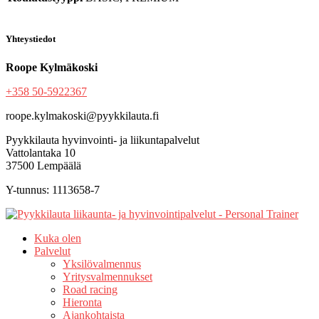
Yhteystiedot
Roope Kylmäkoski
+358 50-5922367
roope.kylmakoski@pyykkilauta.fi
Pyykkilauta hyvinvointi- ja liikuntapalvelut
Vattolantaka 10
37500 Lempäälä
Y-tunnus: 1113658-7
Kuka olen
Palvelut
Yksilövalmennus
Yritysvalmennukset
Road racing
Hieronta
Ajankohtaista