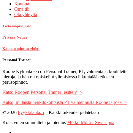
Kauppa
Oma tili
Ota yhteyttä
Tietosuojaseloste
Privacy Notice
Kaupan toimitusehdot
Personal Trainer
Roope Kylmäkoski on Personal Trainer, PT, valmentaja, koulutettu
hieroja, ja hän on opiskellut yliopistossa liikuntalääketieteen
perusopinnot.
Katso Roopen Personal Trainer -esittely ->
Katso, millaista henkilökohtaista PT-valmennusta Roope tarjoaa ->
© 2026
Pyykkilauta.fi
–
Kaikki oikeudet pidätetään
Kotisivujen suunnittelu ja toteutus
Mikko Mörö - Sivuseppä