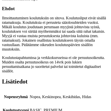
Ehdot
Ilmoittautuminen koulutuksiin on sitova. Koulutusliput eivät sisällä
ratamaksuja. Koulutuksia ei peruuteta sääolosuhteiden vuoksi.
Mikäli koulutus joudutaan perumaan myyjistä johtuvista syistä,
koulutuksen voi siirtää myöhemmäksi tai saada siitä rahat takaisin.
Myyjä ei vastaa muista peruutuksesta johtuvista kuluista (mm.
ratamaksut). Jokainen osallistuu koulutukseen täysin omalla
vastuullaan. Pidätämme oikeuden koulutuspäivien sisällön
muutoksiin.
Koulutustapahtumissa ja verkkokursseissa ei ole peruutusoikeutta.
Muiden osalta peruutusoikeus on 14vrk pois lukien
peruuttamisaikana jo suoritetut palvelut tai toimitetut digitaaliset
sisällöt.
Lisätiedot
Nopeusryhmä
Nopea, Keskinopea, Keskihidas, Hidas
Koulutustyyppi
BASIC, PREMIUM