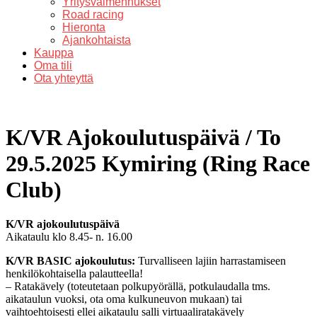
Yritysvalmennukset
Road racing
Hieronta
Ajankohtaista
Kauppa
Oma tili
Ota yhteyttä
K/VR Ajokoulutuspäivä / To
29.5.2025 Kymiring (Ring Race
Club)
K/VR ajokoulutuspäivä
Aikataulu klo 8.45- n. 16.00
K/VR BASIC ajokoulutus:
Turvalliseen lajiin harrastamiseen
henkilökohtaisella palautteella!
– Ratakävely (toteutetaan polkupyörällä, potkulaudalla tms.
aikataulun vuoksi, ota oma kulkuneuvon mukaan) tai
vaihtoehtoisesti ellei aikataulu salli virtuaaliratakävely