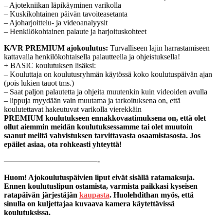
– Ajotekniikan läpikäyminen varikolla
– Kuskikohtainen päivän tavoiteasetanta
– Ajoharjoittelu- ja videoanalyysit
– Henkilökohtainen palaute ja harjoituskohteet
K/VR PREMIUM ajokoulutus:
Turvalliseen lajin harrastamiseen
kattavalla henkilökohtaisella palautteella ja ohjeistuksella!
+ BASIC koulutuksen lisäksi:
– Kouluttaja on koulutusryhmän käytössä koko koulutuspäivän ajan
(pois lukien tauot tms.)
– Saat paljon palautetta ja ohjeita muutenkin kuin videoiden avulla
– lippuja myydään vain muutama ja tarkoituksena on, että
koulutettavat hakeutuvat varikolla vierekkäin
PREMIUM koulutukseen ennakkovaatimuksena on, että olet
ollut aiemmin meidän koulutuksessamme tai olet muutoin
saanut meiltä vahvistuksen tarvittavasta osaamistasosta. Jos
epäilet asiaa, ota rohkeasti yhteyttä!
————————————-
Huom! Ajokoulutuspäivien liput eivät sisällä ratamaksuja.
Ennen koulutuslipun ostamista, varmista paikkasi kyseisen
ratapäivän järjestäjän
kaupasta
. Huolehdithan myös, että
sinulla on kuljettajaa kuvaava kamera käytettävissä
koulutuksissa.