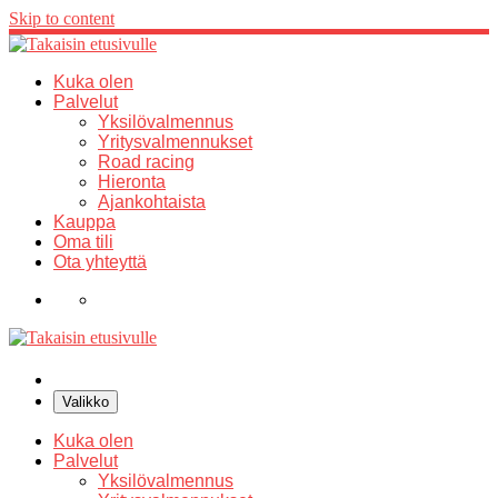
Skip to content
Kuka olen
Palvelut
Yksilövalmennus
Yritysvalmennukset
Road racing
Hieronta
Ajankohtaista
Kauppa
Oma tili
Ota yhteyttä
Valikko
Kuka olen
Palvelut
Yksilövalmennus