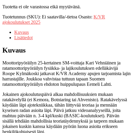
Tuotetta ei ole varastossa eikä myytävänä.
Tuotetunnus (SKU):
Ei saatavilla/-tietoa
Osasto:
K/VR
ajokoulutukset 2025
Kuvaus
Lisätiedot
Kuvaus
Moottoripyöräilyn 25-kertainen SM-voittaja Kari Vehniäinen ja
ratamoottoripyöräilyn fysiikka- ja lajikoulutuksen edelläkävijä
Roope Kylmäkoski jatkavat K/VR Academy apujen tarjoamista lajin
harrastajille. Joukkoa vahvistaa tuttuun tapaan Suomen
ratamoottoripyöräilyn ehdoton huippulupaus Eemeli Lahti.
Jokainen ajokoulutuspäivä alkaa mahdollisuuksien mukaan
ratakävelyllä (ei Kemora, Botniaring tai Ahvenisto). Ratakävelyssä
käydään läpi ajotekniikkaa, tähän liittyvää teoriaa ja mennään
kyseisen radan asioita läpi. Päivä jatkuu videoanalyyseillä, joita
mahtuu päivään n. 3-4 kpl/kuski (BASIC-koulutukset). Päivän
sisällä tehdään mahdollisia teoriatäydennyksiä ja tarpeen mukaan
jokaisen kuskin kanssa käydään pyörän luona asioita erikseen
henkilökohtaisesti läpi.