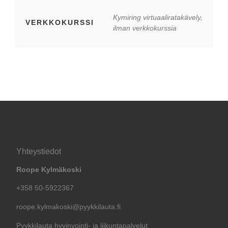
Kymiring virtuaaliratakävely,
VERKKOKURSSI
ilman verkkokurssia
Yhteystiedot
Roope Kylmäkoski
+358 50-5922367
roope.kylmakoski@pyykkilauta.fi
Pyykkilauta hyvinvointi- ja liikuntapalvelut