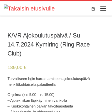
Skip to content
Valik
K/VR Ajokoulutuspäivä / Su
14.7.2024 Kymiring (Ring Race
Club)
189,00
€
Turvalliseen lajiin harrastamiseen ajokoulutuspäivä
henkilökohtaisella palautteella!
Ohjelma (klo 9.00 – n. 15.00):
– Ajotekniikan läpikäyminen varikolla
– Kuskikohtainen päivän tavoiteasetanta
– Ajoharjoittelu- ja videoanalyysit