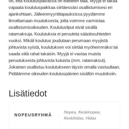
on, että koulutuspäivässä on edelleen tilaa. Myyjä ei takaa
vapaata koulutuspaikkaa siirtäessäsi osallistumisesi eri
ajankohtaan. Jälleenmyyntitapauksissa pyydämme
ilmoittamaan muutoksesta, jotta voimme varmistaa
osallistumisoikeuden. Koulutusliput eivät sisällä
ratamaksuja. Koulutuksia ei peruuteta sääolosuhteiden
vuoksi. Mikäli koulutus joudutaan perumaan myyjistä
johtuvista syistä, koulutuksen voi siirtää myöhemmäksi tai
saada siitä rahat takaisin. Myyjä ei vastaa muista
peruutuksesta johtuvista kuluista (mm. ratamaksut).
Jokainen osallistuu koulutukseen täysin omalla vastuullaan.
Pidätämme oikeuden koulutuspäivien sisällön muutoksiin.
Lisätiedot
Nopea, Keskinopea,
NOPEUSRYHMÄ
Keskihidas, Hidas