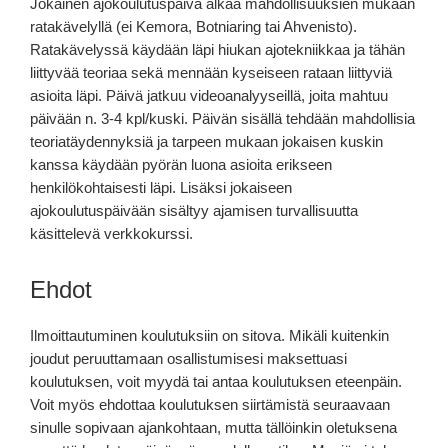
Jokainen ajokoulutuspäivä alkaa mahdollisuuksien mukaan
ratakävelyllä (ei Kemora, Botniaring tai Ahvenisto).
Ratakävelyssä käydään läpi hiukan ajotekniikkaa ja tähän
liittyvää teoriaa sekä mennään kyseiseen rataan liittyviä
asioita läpi. Päivä jatkuu videoanalyyseillä, joita mahtuu
päivään n. 3-4 kpl/kuski. Päivän sisällä tehdään mahdollisia
teoriatäydennyksiä ja tarpeen mukaan jokaisen kuskin
kanssa käydään pyörän luona asioita erikseen
henkilökohtaisesti läpi. Lisäksi jokaiseen
ajokoulutuspäivään sisältyy ajamisen turvallisuutta
käsittelevä verkkokurssi.
Ehdot
Ilmoittautuminen koulutuksiin on sitova. Mikäli kuitenkin
joudut peruuttamaan osallistumisesi maksettuasi
koulutuksen, voit myydä tai antaa koulutuksen eteenpäin.
Voit myös ehdottaa koulutuksen siirtämistä seuraavaan
sinulle sopivaan ajankohtaan, mutta tällöinkin oletuksena