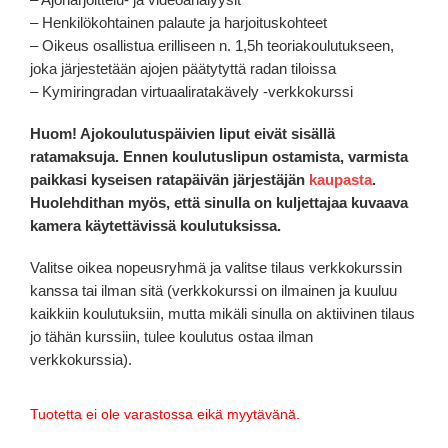
– Henkilökohtainen palaute ja harjoituskohteet
– Oikeus osallistua erilliseen n. 1,5h teoriakoulutukseen,
joka järjestetään ajojen päätytyttä radan tiloissa
– Kymiringradan virtuaaliratakävely -verkkokurssi
Huom! Ajokoulutuspäivien liput eivät sisällä
ratamaksuja. Ennen koulutuslipun ostamista, varmista
paikkasi kyseisen ratapäivän järjestäjän
kaupasta
.
Huolehdithan myös, että sinulla on kuljettajaa kuvaava
kamera käytettävissä koulutuksissa.
Valitse oikea nopeusryhmä ja valitse tilaus verkkokurssin
kanssa tai ilman sitä (verkkokurssi on ilmainen ja kuuluu
kaikkiin koulutuksiin, mutta mikäli sinulla on aktiivinen tilaus
jo tähän kurssiin, tulee koulutus ostaa ilman
verkkokurssia).
Tuotetta ei ole varastossa eikä myytävänä.