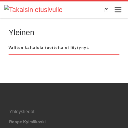
Skip to content
Valik
Yleinen
Valitun kaltaisia tuotteita ei löytynyt.
Yhteystiedot
Roope Kylmäkoski