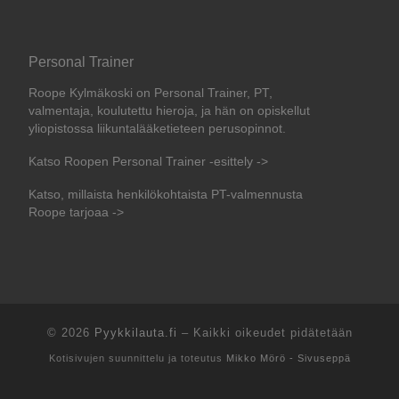
Personal Trainer
Roope Kylmäkoski on Personal Trainer, PT,
valmentaja, koulutettu hieroja, ja hän on opiskellut
yliopistossa liikuntalääketieteen perusopinnot.
Katso Roopen Personal Trainer -esittely ->
Katso, millaista henkilökohtaista PT-valmennusta
Roope tarjoaa ->
© 2026
Pyykkilauta.fi
–
Kaikki oikeudet pidätetään
Kotisivujen suunnittelu ja toteutus
Mikko Mörö - Sivuseppä