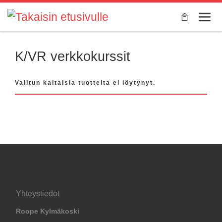
Skip to content
Valik
K/VR verkkokurssit
Valitun kaltaisia tuotteita ei löytynyt.
Yhteystiedot
Roope Kylmäkoski