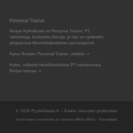
Personal Trainer
Roope Kylmäkoski on Personal Trainer, PT,
valmentaja, koulutettu hieroja, ja hän on opiskellut
yliopistossa liikuntalääketieteen perusopinnot.
Katso Roopen Personal Trainer -esittely ->
Katso, millaista henkilökohtaista PT-valmennusta
Roope tarjoaa ->
© 2026
Pyykkilauta.fi
–
Kaikki oikeudet pidätetään
Kotisivujen suunnittelu ja toteutus
Mikko Mörö - Sivuseppä