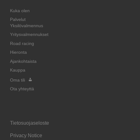
Kuka olen
Palvelut
Yksilövalmennus
Yritysvalmennukset
Road racing
Hieronta
Ajankohtaista
Kauppa
Oma tili
Ota yhteyttä
Tietosuojaseloste
Privacy Notice