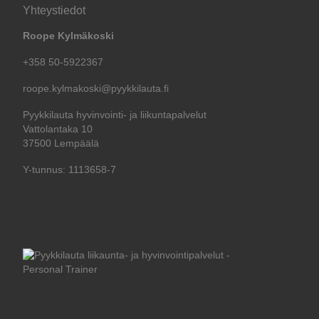
Yhteystiedot
Roope Kylmäkoski
+358 50-5922367
roope.kylmakoski@pyykkilauta.fi
Pyykkilauta hyvinvointi- ja liikuntapalvelut
Vattolantaka 10
37500 Lempäälä
Y-tunnus: 1113658-7