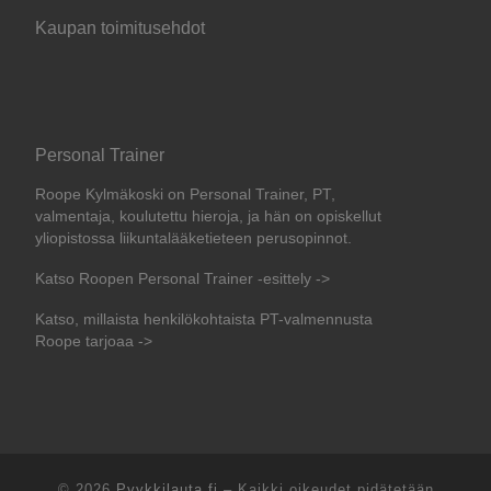
Kaupan toimitusehdot
Personal Trainer
Roope Kylmäkoski on Personal Trainer, PT,
valmentaja, koulutettu hieroja, ja hän on opiskellut
yliopistossa liikuntalääketieteen perusopinnot.
Katso Roopen Personal Trainer -esittely ->
Katso, millaista henkilökohtaista PT-valmennusta
Roope tarjoaa ->
© 2026
Pyykkilauta.fi
–
Kaikki oikeudet pidätetään