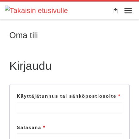
Skip to content
Valik
Oma tili
Kirjaudu
Käyttäjätunnus tai sähköpostiosoite
*
Salasana
*