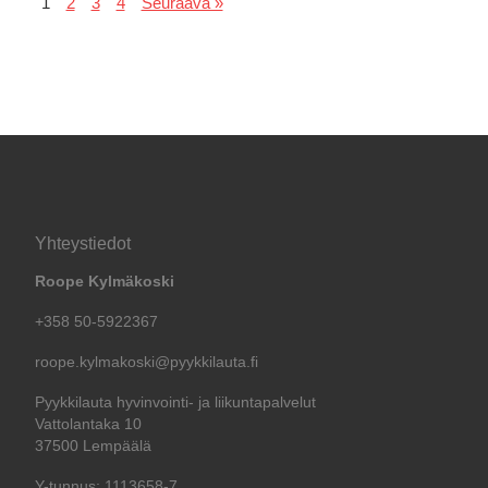
1
2
3
4
Seuraava »
Yhteystiedot
Roope Kylmäkoski
+358 50-5922367
roope.kylmakoski@pyykkilauta.fi
Pyykkilauta hyvinvointi- ja liikuntapalvelut
Vattolantaka 10
37500 Lempäälä
Y-tunnus: 1113658-7