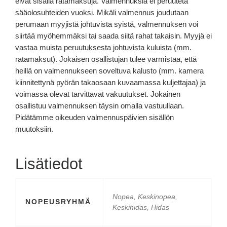
eivät sisällä ratamaksuja. Valmennuksia ei peruuteta
sääolosuhteiden vuoksi. Mikäli valmennus joudutaan
perumaan myyjistä johtuvista syistä, valmennuksen voi
siirtää myöhemmäksi tai saada siitä rahat takaisin. Myyjä ei
vastaa muista peruutuksesta johtuvista kuluista (mm.
ratamaksut). Jokaisen osallistujan tulee varmistaa, että
heillä on valmennukseen soveltuva kalusto (mm. kamera
kiinnitettynä pyörän takaosaan kuvaamassa kuljettajaa) ja
voimassa olevat tarvittavat vakuutukset. Jokainen
osallistuu valmennuksen täysin omalla vastuullaan.
Pidätämme oikeuden valmennuspäivien sisällön
muutoksiin.
Lisätiedot
Nopea, Keskinopea,
NOPEUSRYHMÄ
Keskihidas, Hidas