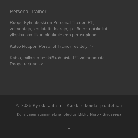
Personal Trainer
Roope Kylmäkoski on Personal Trainer, PT,
valmentaja, koulutettu hieroja, ja hän on opiskellut
yliopistossa liikuntalääketieteen perusopinnot.
Katso Roopen Personal Trainer -esittely ->
Katso, millaista henkilökohtaista PT-valmennusta
Roope tarjoaa ->
© 2026
Pyykkilauta.fi
–
Kaikki oikeudet pidätetään
Kotisivujen suunnittelu ja toteutus
Mikko Mörö - Sivuseppä