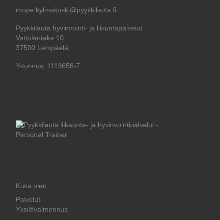
roope.kylmakoski@pyykkilauta.fi
Pyykkilauta hyvinvointi- ja liikuntapalvelut
Vattolantaka 10
37500 Lempäälä
Y-tunnus: 1113658-7
Kuka olen
Palvelut
Yksilövalmennus