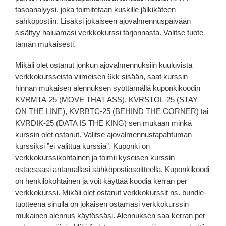
tasoanalyysi, joka toimitetaan kuskille jälkikäteen
sähköpostiin. Lisäksi jokaiseen ajovalmennuspäivään
sisältyy haluamasi verkkokurssi tarjonnasta. Valitse tuote
tämän mukaisesti.
Mikäli olet ostanut jonkun ajovalmennuksiin kuuluvista
verkkokursseista viimeisen 6kk sisään, saat kurssin
hinnan mukaisen alennuksen syöttämällä kuponkikoodin
KVRMTA-25 (MOVE THAT ASS), KVRSTOL-25 (STAY
ON THE LINE), KVRBTC-25 (BEHIND THE CORNER) tai
KVRDIK-25 (DATA IS THE KING) sen mukaan minkä
kurssin olet ostanut. Valitse ajovalmennustapahtuman
kurssiksi ”ei valittua kurssia”. Kuponki on
verkkokurssikohtainen ja toimii kyseisen kurssin
ostaessasi antamallasi sähköpostiosoitteella. Kuponkikoodi
on henkilökohtainen ja voit käyttää koodia kerran per
verkkokurssi. Mikäli olet ostanut verkkokurssit ns. bundle-
tuotteena sinulla on jokaisen ostamasi verkkokurssin
mukainen alennus käytössäsi. Alennuksen saa kerran per