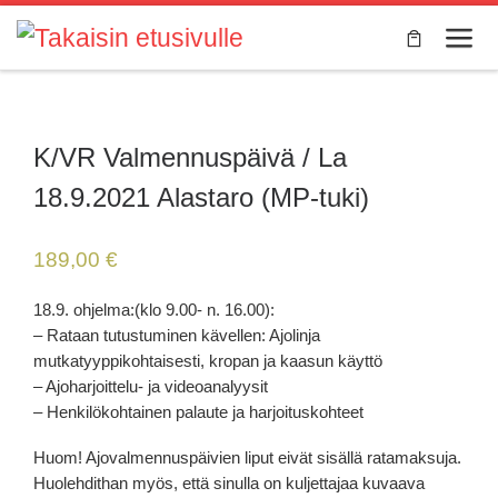
Skip to content
Valik
K/VR Valmennuspäivä / La
18.9.2021 Alastaro (MP-tuki)
189,00
€
18.9. ohjelma:(klo 9.00- n. 16.00):
– Rataan tutustuminen kävellen: Ajolinja
mutkatyyppikohtaisesti, kropan ja kaasun käyttö
– Ajoharjoittelu- ja videoanalyysit
– Henkilökohtainen palaute ja harjoituskohteet
Huom! Ajovalmennuspäivien liput eivät sisällä ratamaksuja.
Huolehdithan myös, että sinulla on kuljettajaa kuvaava