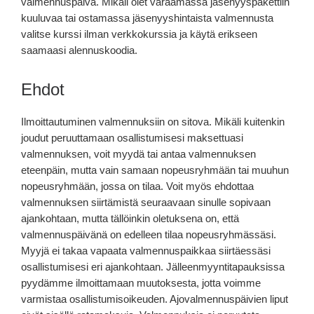
valmennuspäivä. Mikäli olet varaamassa jäsenyyspakettiin
kuuluvaa tai ostamassa jäsenyyshintaista valmennusta
valitse kurssi ilman verkkokurssia ja käytä erikseen
saamaasi alennuskoodia.
Ehdot
Ilmoittautuminen valmennuksiin on sitova. Mikäli kuitenkin
joudut peruuttamaan osallistumisesi maksettuasi
valmennuksen, voit myydä tai antaa valmennuksen
eteenpäin, mutta vain samaan nopeusryhmään tai muuhun
nopeusryhmään, jossa on tilaa. Voit myös ehdottaa
valmennuksen siirtämistä seuraavaan sinulle sopivaan
ajankohtaan, mutta tällöinkin oletuksena on, että
valmennuspäivänä on edelleen tilaa nopeusryhmässäsi.
Myyjä ei takaa vapaata valmennuspaikkaa siirtäessäsi
osallistumisesi eri ajankohtaan. Jälleenmyyntitapauksissa
pyydämme ilmoittamaan muutoksesta, jotta voimme
varmistaa osallistumisoikeuden. Ajovalmennuspäivien liput