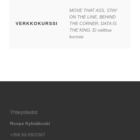
MOVE THAT ASS, STAY
ON THE LINE, BEHIND
VERKKOKURSSI
THE CORNER, DATA IS
THE KING, Ei valittua
kurssia
Yhteystiedot
Roope Kylmäkoski
+358 50-5922367