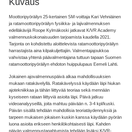
Kuvaus
Moottoripyöräilyn 25-kertainen SM-voittaja Kari Vehniäinen
ja ratamoottoripyöräilyn fysiikka- ja lajivalmennuksen
edelläkävijä Roope Kylmäkoski jatkavat K/VR Academy
valmennuskokonaisuuden tarjoamista kaudella 2021.
Tarjonta on kohdistettu aloittelevista ratamoottoripyöräilyn
harrastajista aina kilpakuljettajiin. Valmentajajoukkoa
vahvistaa yhtenä päävalmentajana tuttuun tapaan Suomen
ratamoottoripyöräilyn ehdoton huippulupaus Eemeli Lahti.
Jokainen ajovalmennuspäivä alkaa mahdollisuuksien
mukaan ratakävelyllä. Ratakävelyssä käydään läpi hiukan
ajotekniikkaa ja tähän liittyvää teoriaa sekä mennään
kyseiseen rataan liittyviä asioita läpi. Päivä jatkuu
videoanalyyseillä, joita mahtuu päivään n. 3-4 kpl/kuski.
Päivän sisällä tehdään mahdollisia teoriatäydennyksiä ja
tarpeen mukaisen jokaisen kuskin kanssa käydään pyörän
luona asioita erikseen henkilökohtaisesti läpi. Kahden
päivän valmennustapahtumista tehdään lisäksi K/VR-