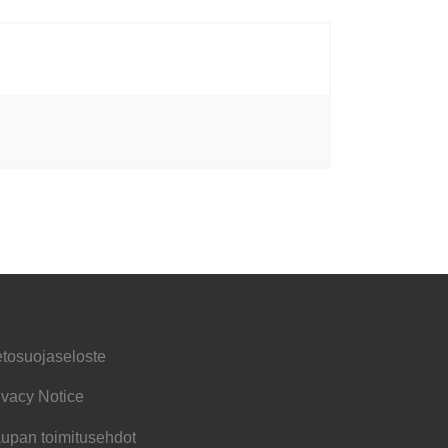
etosuojaseloste
ivacy Notice
upan toimitusehdot