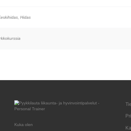
eskihidas, Hidas
rkkokurssia
Ti
Pr
Kuka olen
Ka