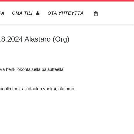
PA
OMA TILI
OTA YHTEYTTÄ
.8.2024 Alastaro (Org)
vä henkilökohtaisella palautteella!
audalla tms. aikataulun vuoksi, ota oma