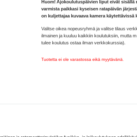
Huom! Ajokoulutuspäivien liput eivät sisällä
varmista paikkasi kyseisen ratapäivän järjes
on kuljettajaa kuvaava kamera käytettävissä 
Valitse oikea nopeusryhmä ja valitse tilaus verk
ilmainen ja kuuluu kaikkiin koulutuksiin, mutta mik
tulee koulutus ostaa ilman verkkokurssia).
Tuotetta ei ole varastossa eikä myytävänä.