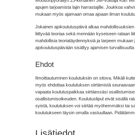
Moottoripyöräilyn 25-kertainen SM-voittaja Kari Ve
apujen tarjoamista lajin harrastajille. Joukkoa vah
mukaan myös ajamaan omaa ajoaan ilman koulutus
Jokainen ajokoulutuspäivä alkaa mahdollisuuksien 
liittyvää teoriaa sekä mennään kyseiseen rataan liit
mahdollisia teoriatäydennyksiä ja tarpeen mukaan j
ajokoulutuspäivään sisältyy ajamisen turvallisuutta
Ehdot
Ilmoittautuminen koulutuksiin on sitova. Mikäli ku
myös ehdottaa koulutuksen siirtämistä seuraavaan s
vapaata koulutuspaikkaa siirtäessäsi osallistumi
osallistumisoikeuden. Koulutusliput eivät sisällä 
syistä, koulutuksen voi siirtää myöhemmäksi tai sa
koulutukseen täysin omalla vastuullaan. Pidätämme
Lisätiedot