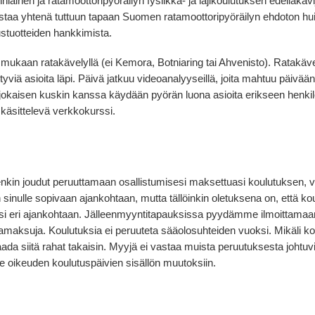
hniäinen ja ratamoottoripyöräilyn fysiikka- ja lajikoulutuksen edell
vistaa yhtenä tuttuun tapaan Suomen ratamoottoripyöräilyn ehdoton hui
tuotteiden hankkimista.
mukaan ratakävelyllä (ei Kemora, Botniaring tai Ahvenisto). Ratakäve
tyviä asioita läpi. Päivä jatkuu videoanalyyseillä, joita mahtuu päivään
okaisen kuskin kanssa käydään pyörän luona asioita erikseen henkilök
 käsittelevä verkkokurssi.
itenkin joudut peruuttamaan osallistumisesi maksettuasi koulutuksen, v
inulle sopivaan ajankohtaan, mutta tällöinkin oletuksena on, että kou
sesi eri ajankohtaan. Jälleenmyyntitapauksissa pyydämme ilmoittama
ratamaksuja. Koulutuksia ei peruuteta sääolosuhteiden vuoksi. Mikäli 
ada siitä rahat takaisin. Myyjä ei vastaa muista peruutuksesta johtuv
 oikeuden koulutuspäivien sisällön muutoksiin.