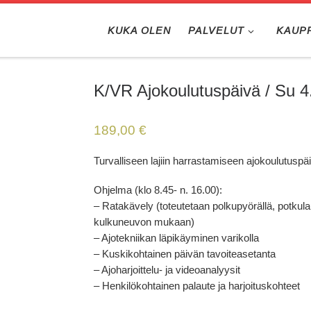
KUKA OLEN
PALVELUT
KAUP
K/VR Ajokoulutuspäivä / Su 4
189,00
€
Turvalliseen lajiin harrastamiseen ajokoulutuspäi
Ohjelma (klo 8.45- n. 16.00):
– Ratakävely (toteutetaan polkupyörällä, potkul
kulkuneuvon mukaan)
– Ajotekniikan läpikäyminen varikolla
– Kuskikohtainen päivän tavoiteasetanta
– Ajoharjoittelu- ja videoanalyysit
– Henkilökohtainen palaute ja harjoituskohteet