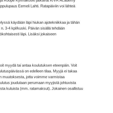
äkävijä Roope Kylmäkoski jatkavat K/VR Academy
ppulupaus Eemeli Lahti. Ratapäiviin voi lähteä
lyssä käydään läpi hiukan ajotekniikkaa ja tähän
 n. 3-4 kpl/kuski. Päivän sisällä tehdään
ohtaisesti läpi. Lisäksi jokaiseen
oit myydä tai antaa koulutuksen eteenpäin. Voit
lutuspäivässä on edelleen tilaa. Myyjä ei takaa
an muutoksesta, jotta voimme varmistaa
koulutus joudutaan perumaan myyjistä johtuvista
ista kuluista (mm. ratamaksut). Jokainen osallistuu