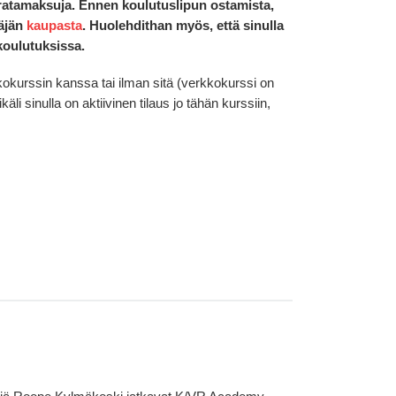
 ratamaksuja. Ennen koulutuslipun ostamista,
täjän
kaupasta
. Huolehdithan myös, että sinulla
koulutuksissa.
kokurssin kanssa tai ilman sitä (verkkokurssi on
äli sinulla on aktiivinen tilaus jo tähän kurssiin,