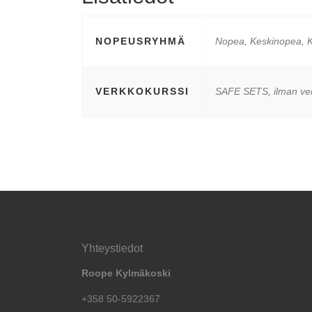
NOPEUSRYHMÄ
Nopea, Keskinopea, K
VERKKOKURSSI
SAFE SETS, ilman ve
Yhteystiedot
Roope Kylmäkoski
+358 50-5922367