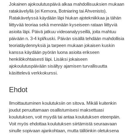
Jokainen ajokoulutuspäivä alkaa mahdollisuuksien mukaan
ratakävelyllä (ei Kemora, Botniaring tai Ahvenisto).
Ratakävelyssä käydään läpi hiukan ajotekniikkaa ja tähän
liittyvää teoriaa sekä mennään kyseiseen rataan liittyviä
asioita läpi. Päivä jatkuu videoanalyyseillä, joita mahtuu
päivään n. 3-4 kpl/kuski. Päivän sisällä tehdään mahdollisia
teoriatäydennyksiä ja tarpeen mukaan jokaisen kuskin
kanssa käydään pyörän luona asioita erikseen
henkilökohtaisesti läpi. Lisäksi jokaiseen
ajokoulutuspäivään sisältyy ajamisen turvallisuutta
käsittelevä verkkokurssi.
Ehdot
Ilmoittautuminen koulutuksiin on sitova. Mikäli kuitenkin
joudut peruuttamaan osallistumisesi maksettuasi
koulutuksen, voit myydä tai antaa koulutuksen eteenpäin.
Voit myös ehdottaa koulutuksen siirtämistä seuraavaan
sinulle sopivaan ajankohtaan, mutta tällöinkin oletuksena