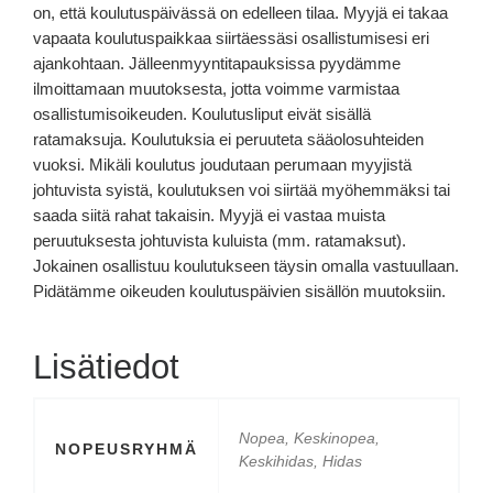
on, että koulutuspäivässä on edelleen tilaa. Myyjä ei takaa
vapaata koulutuspaikkaa siirtäessäsi osallistumisesi eri
ajankohtaan. Jälleenmyyntitapauksissa pyydämme
ilmoittamaan muutoksesta, jotta voimme varmistaa
osallistumisoikeuden. Koulutusliput eivät sisällä
ratamaksuja. Koulutuksia ei peruuteta sääolosuhteiden
vuoksi. Mikäli koulutus joudutaan perumaan myyjistä
johtuvista syistä, koulutuksen voi siirtää myöhemmäksi tai
saada siitä rahat takaisin. Myyjä ei vastaa muista
peruutuksesta johtuvista kuluista (mm. ratamaksut).
Jokainen osallistuu koulutukseen täysin omalla vastuullaan.
Pidätämme oikeuden koulutuspäivien sisällön muutoksiin.
Lisätiedot
Nopea, Keskinopea,
NOPEUSRYHMÄ
Keskihidas, Hidas