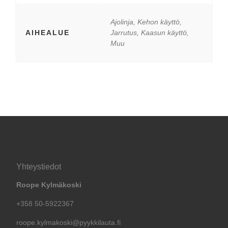
Ajolinja, Kehon käyttö,
AIHEALUE
Jarrutus, Kaasun käyttö,
Muu
Yhteystiedot
Roope Kylmäkoski
+358 50-5922367
roope.kylmakoski@pyykkilauta.fi