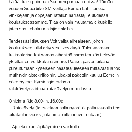
hätää, tule oppimaan Suomen parhaan opissa! Tämän
vuoden Superbike SM-voittaja Eemeli Lahti tarjoaa
vinkkejään ja oppejaan ratailun harrastajille uudessa
koulutuksessamme. Tilaa on vain muutamalle kuskille,
joten saat tehokuurin lajin saloihin.
Tehdessäsi tilauksen Voit valita aihealueen, johon
koulutuksen tulisi erityisesti keskittyä. Tulet saamaan
tukimateriaaliksi samaa aihepiiriä parhaiten käsittelevän
yksittäisen verkkokurssimme. Pääset päivän aikana
pureutumaan kyseiseen haastealueeseen mittavasti ja toki
muihinkin ajotekniikoihin. Lisäksi pakettiin kuuluu Eemelin
näkemykset Kymiringin radasta
ratakävelyn/virtuaaliratakävelyn muodossa.
Ohjelma (klo 8.00- n. 16.00):
– Ratakävely (toteutetaan polkupyörällä, potkulaudalla tms.
aikataulun vuoksi, ota oma kulkuneuvo mukaan)
– Ajotekniikan läpikäyminen varikolla