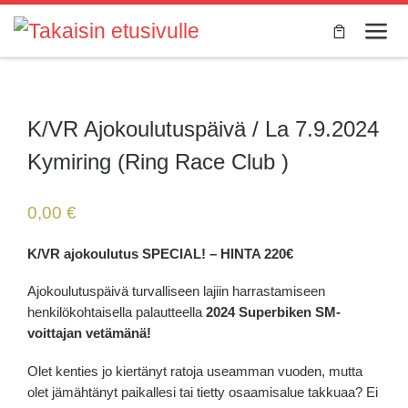
Skip to content
Valik
K/VR Ajokoulutuspäivä / La 7.9.2024
Kymiring (Ring Race Club )
0,00
€
K/VR ajokoulutus SPECIAL! – HINTA 220€
Ajokoulutuspäivä turvalliseen lajiin harrastamiseen
henkilökohtaisella palautteella
2024 Superbiken SM-
voittajan vetämänä!
Olet kenties jo kiertänyt ratoja useamman vuoden, mutta
olet jämähtänyt paikallesi tai tietty osaamisalue takkuaa? Ei